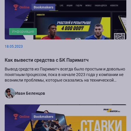
Информация
18.05.2023
Как вывести средства с БК Париматч
Вывод средств из Париматч всегда было простым и довольно
понятным процессом, пока в начале 2023 года у компании не
возникли проблемы, которые сказались на технической
работоспособности платформы....
Иван Беленцов