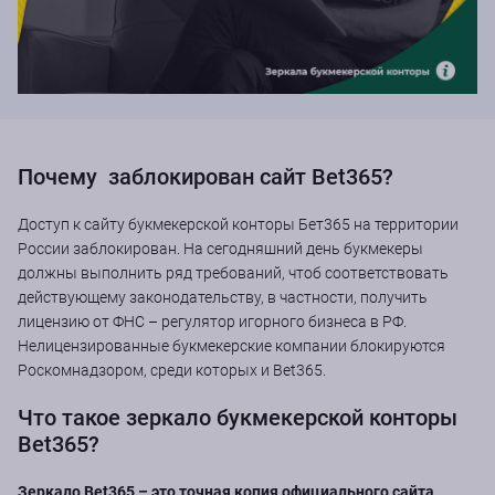
Почему заблокирован сайт Bet365?
Доступ к сайту букмекерской конторы Бет365 на территории
России заблокирован. На сегодняшний день букмекеры
должны выполнить ряд требований, чтоб соответствовать
действующему законодательству, в частности, получить
лицензию от ФНС – регулятор игорного бизнеса в РФ.
Нелицензированные букмекерские компании блокируются
Роскомнадзором, среди которых и Bet365.
Что такое зеркало букмекерской конторы
Bet365?
Зеркало Bet365 – это точная копия официального сайта