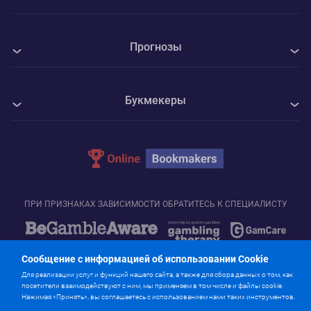
Авторы
Все матчи
Контакты
Прогнозы
Торпедо Москва - ФК Сочи
Политика Cookie
Все прогнозы на спорт
Уиком - Стивенэйдж
Конфиденциальность
Букмекеры
Футбол
Вулверхэмптон - Порт Вейл
Адреса ППС
1xBet
Хоккей
Мидлсбро - Рексем
Parimatch
Теннис
Енисей - Текстильщик
Leonbets
ПРИ ПРИЗНАКАХ ЗАВИСИМОСТИ ОБРАТИТЕСЬ К СПЕЦИАЛИСТУ
UFC
Melbet
Баскетбол
Сообщение с информацией об использовании Cookie
Betwinner
Для лиц старше 18 лет
© 2026 «Онлайн Букмекеры»
Для реализации услуг и функций нашего сайта, а также для сбора данных о том, как
посетители взаимодействуют с ним, мы применяем в том числе и файлы cookie.
Marathonbet
Нажимая «Принять», вы соглашаетесь с использованием нами таких инструментов.
Все права защищены