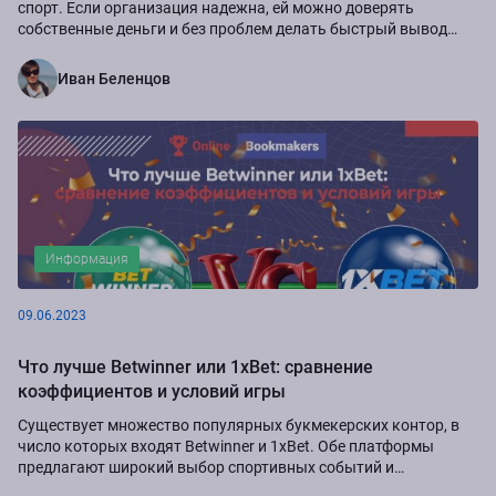
спорт. Если организация надежна, ей можно доверять
собственные деньги и без проблем делать быстрый вывод
выигрышей в любое время. Остается...
Иван Беленцов
Информация
09.06.2023
Что лучше Betwinner или 1xBet: сравнение
коэффициентов и условий игры
Существует множество популярных букмекерских контор, в
число которых входят Betwinner и 1xBet. Обе платформы
предлагают широкий выбор спортивных событий и
разнообразные условия игры, но какая из них...