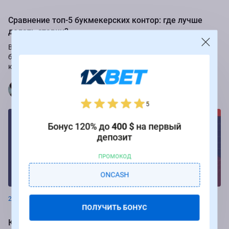
Сравнение топ-5 букмекерских контор: где лучше
делать ставки?
В беттинге существует множество надежных рейтинговых
букмекерских контор, и выбор правильной может стать
ключом к успешным ставкам. В статье представлен обзор
топ-5 БК, которые дают наиболее выгодные...
Иван Беленцов
5
Бонус 120% до
400 $
на первый
депозит
ПРОМОКОД
Информация
ONCASH
28.06.2023
ПОЛУЧИТЬ БОНУС
Как букмекеры защищают своих клиентов и