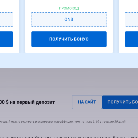
оказался успешным, сумма ставки умножается на коэффици
ПРОМОКОД
ONB
т дополнительную позицию – равно. Она так и обозначаетс
ПОЛУЧИТЬ БОНУС
00 $
на первый депозит
НА САЙТ
ПОЛУЧИТЬ Б
 который нужно отыграть в экспрессах с коэффициентом не ниже 1.40 в течение 30 дней.
 то выигрывает беттор, только, если счет команд будет таким