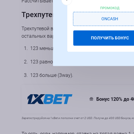
Рассчитывается, как и обычный – если прогноз 
ПРОМОКОД
Трехпутевой тотал
ONCASH
Трехпутевой вариант в отличие от обычного имее
остальных вариантов:
ПОЛУЧИТЬ БОНУС
ПОЛУЧИТЬ БОНУС
123 меньше (3way);
123 равно (3way);
123 больше (3way).
Бонус 120% до
4
Зарегистрируйся на 1xBet и пополни счет от 2 USD. Получи до 400 USD бонуса,
То есть, если, например, ставка на тотал равна 1,