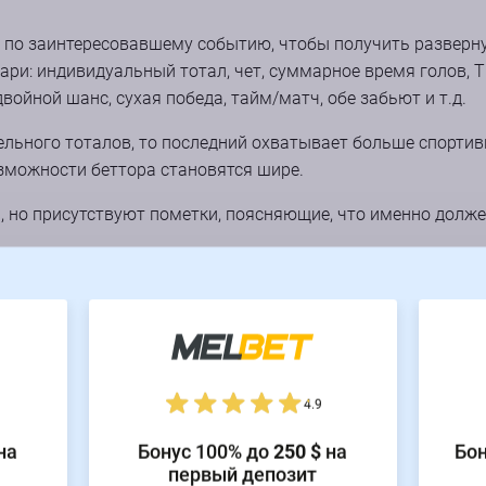
е по заинтересовавшему событию, чтобы получить разверн
ари: индивидуальный тотал, чет, суммарное время голов, 
войной шанс, сухая победа, тайм/матч, обе забьют и т.д.
тельного тоталов, то последний охватывает больше спорти
озможности беттора становятся шире.
, но присутствуют пометки, поясняющие, что именно долж
тобы выиграть
.
4.9
нный участок игры или весь поединок. Но учитываются резу
на
Бонус 100% до
250 $
на
Бон
 а одного. Находится этот вариант пари в общей росписи.
первый депозит