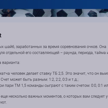
t
тых шайб, заработанных за время соревнования очков. Она
для отдельной его составляющей – раунда, периода, тайма и
 варианта:
атча человек делает ставку ТБ 2,5. Это значит, что он выи
ет может быть разным: 1:2, 2:2, 0:3 и т.д.;
при пари ТМ 1,5 команды сыграют с таким счетом: 0:0, 0:1 ил
 еще несколько важных моментов, о которых вам следует у
уют.