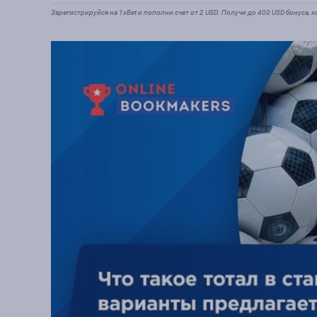
Зарегистрируйся на 1xBet и пополни счет от 2 USD. Получи до 400 USD бонуса,