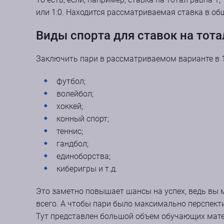
или 1:0. Находится рассматриваемая ставка в об
Виды спорта для ставок на тота
Заключить пари в рассматриваемом варианте в 1
футбол;
волейбол;
хоккей;
конный спорт;
теннис;
гандбол;
единоборства;
киберигры и т.д.
Это заметно повышает шансы на успех, ведь вы м
всего. А чтобы пари было максимально перспект
Тут представлен большой объем обучающих матер