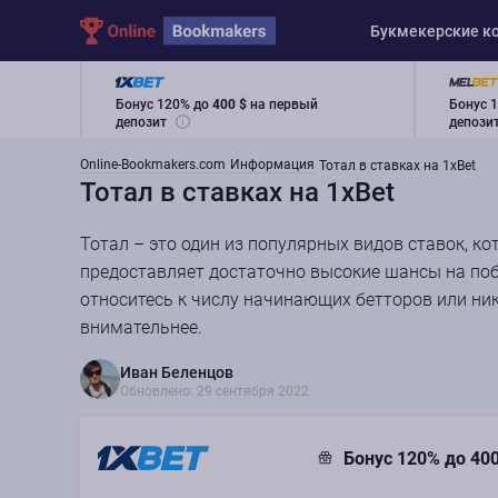
Букмекерские к
Бонус 120% до
400 $
на первый
Бонус 
депозит
депози
Online-Bookmakers.com
Информация
Тотал в ставках на 1xBet
Тотал в ставках на 1xBet
Тотал – это один из популярных видов ставок, к
предоставляет достаточно высокие шансы на побе
относитесь к числу начинающих бетторов или ник
внимательнее.
Иван Беленцов
Обновлено: 29 сентября 2022
Бонус 120% до
400