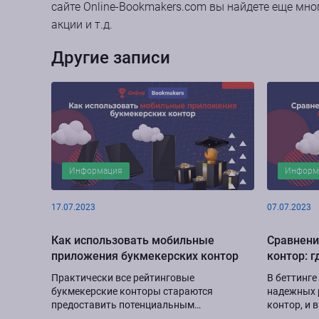
сайте Online-Bookmakers.com вы найдете еще мног
акции и т.д.
Другие записи
Информация
Информ
17.07.2023
07.07.2023
Как использовать мобильные
Сравнени
приложения букмекерских контор
контор: 
Практически все рейтинговые
В беттинге
букмекерские конторы стараются
надежных 
предоставить потенциальным
контор, и 
пользователям мобильные приложения,
ключом к 