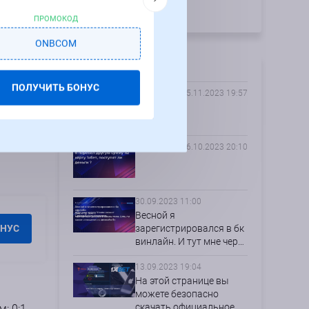
ент.
ПРОМОКОД
ПРОМОКОД
ONBCOM
ONB
я среди
Новые статьи
ПОЛУЧИТЬ БОНУС
ПОЛУЧИТЬ БОНУ
25.11.2023 19:57
26.10.2023 20:10
30.09.2023 11:00
Весной я
зарегистрировался в бк
ОНУС
винлайн. И тут мне через
10 мин звонит оператор
теле 2 с просьбой
13.09.2023 19:04
подтвердить
На этой странице вы
паспортные данные в
можете безопасно
самом теле. Есть ли...
скачать официальное
: 0:1