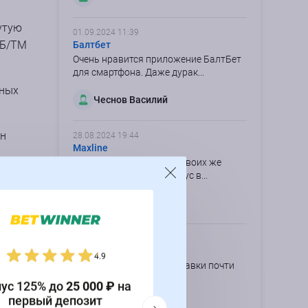
утую
01.09.2024 11:39
ТБ/ТМ
Балтбет
Очень нравится приложение БалтБет
для смартфона. Даже дурак...
вных
Чеснов Василий
ен
28.08.2024 19:44
Maxline
Не выполняют условия своих же
акций. Не начислили бонус в...
Михаил
28.08.2024 00:25
Mostbet
4.9
4
Ставки отстой выкупа ставки почти
льтаты
нет совсем если есть то...
ус 125% до
25 000 ₽
на
Фрибеты до
20 00
первый депозит
Алексей