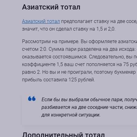
Азиатский тотал
Азиатский тотал
предполагает ставку на две сосед
значит, что он сделал ставку на 1,5 и 2,0.
Рассмотрим на примере. Вы оформляете азиатский
счетом 2:0. Сумма пари разделена на два исхода:
оказывается состоявшимся. Следовательно, вы 
коэффициенте 1,5 ваш счет пополняется на 75 руб
равно 2. Но вы и не проиграли, поэтому букмеке
прибыль составила 125 рублей.
Если бы вы выбрали обычное пари, получ
разбивается на две соседние части, сни
для конкретной ситуации.
Дополнительный тотал