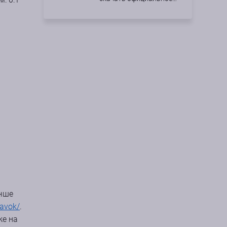
приложение 1xBet для
ставок на спорт.
Предоставляется доступ
к последней версии
приложения,...
учше
tavok/
.
же на