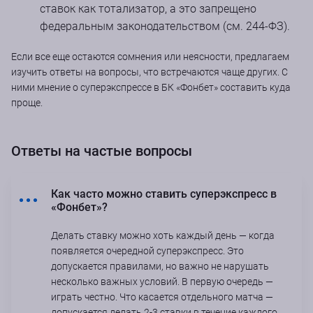
ставок как тотализатор, а это запрещено
федеральным законодательством (см. 244-ФЗ).
Если все еще остаются сомнения или неясности, предлагаем
изучить ответы на вопросы, что встречаются чаще других. С
ними мнение о суперэкспрессе в БК «Фонбет» составить куда
проще.
Ответы на частые вопросы
Как часто можно ставить суперэкспресс в
«Фонбет»?
Делать ставку можно хоть каждый день ― когда
появляется очередной суперэкспресс. Это
допускается правилами, но важно не нарушать
несколько важных условий. В первую очередь ―
играть честно. Что касается отдельного матча ―
допускается делать 2-3 ставки в течение каждого