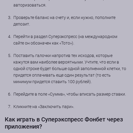
авторизоваться.
Проверьте баланс на счету и, если нужно, пополните
депозит.
Перейти в раздел Суперэкспресс (на международном
сайте он обозначен как «Тото»).
Поставить галочки напротив тех исходов, которые
кажутся вам наиболее вероятными. Учтите, что если в
одной строке будет больше одной заполненной клетки, то
придется оплачивать еще один результат (то есть
минимум придется ставить 100 рублей).
Перейдите в поле «Сумма», чтобы вписать размер ставки.
Кликните на «Заключить пари».
Как играть в Суперэкспресс Фонбет через
приложения?