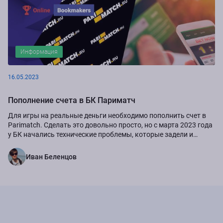
Информация
16.05.2023
Пополнение счета в БК Париматч
Для игры на реальные деньги необходимо пополнить счет в
Parimatch. Сделать это довольно просто, но с марта 2023 года
у БК начались технические проблемы, которые задели и
совершение депозитов.
Иван Беленцов