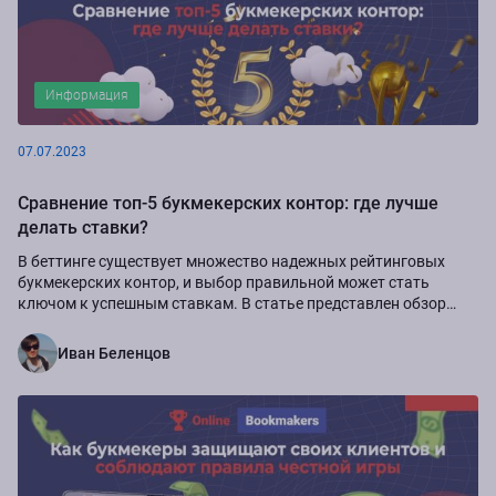
Информация
07.07.2023
Сравнение топ-5 букмекерских контор: где лучше
делать ставки?
В беттинге существует множество надежных рейтинговых
букмекерских контор, и выбор правильной может стать
ключом к успешным ставкам. В статье представлен обзор
топ-5 БК, которые дают наиболее выгодные...
Иван Беленцов