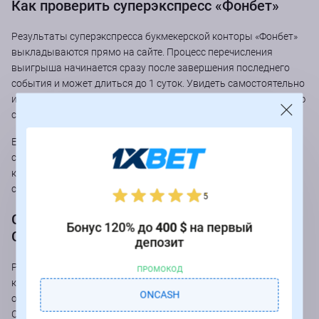
Как проверить суперэкспресс «Фонбет»
Результаты суперэкспресса букмекерской конторы «Фонбет»
выкладываются прямо на сайте. Процесс перечисления
выигрыша начинается сразу после завершения последнего
события и может длиться до 1 суток. Увидеть самостоятельно
исход конкретного суперэкспресса можно, найдя информацию
с помощью справочной системы сервиса.
Если оценить предыдущие результаты, можно грубо понять:
сколько ставит беттеров вообще, сколько делает упор на
каждую категорию группы, сколько занимает самую сложную
строчку (но получает больше других).
5
Сколько и как выигрывают в
Бонус 120% до
400 $
на первый
Суперэкспрессе БК Fonbet?
депозит
Размер пула варьируется в каждом тираже в зависимости от
ПРОМОКОД
количества участников и того, сколько они поставят на
ONCASH
отобранную букмекером совокупность спортивных событий.
Сорванный джек-пот ― редкость, но вот угадать исходы 9-14