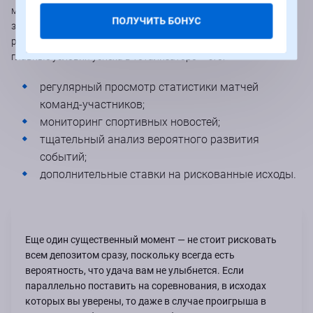
матчей вполне реально, что подтверждается результатами
ПОЛУЧИТЬ БОНУС
завершенных розыгрышей. Секрета, как выиграть миллионы
рублей, не существует, но опытные игроки утверждают, что
главные условия успеха в тотализаторе ― это:
регулярный просмотр статистики матчей
команд-участников;
мониторинг спортивных новостей;
тщательный анализ вероятного развития
событий;
дополнительные ставки на рискованные исходы.
Еще один существенный момент ― не стоит рисковать
всем депозитом сразу, поскольку всегда есть
вероятность, что удача вам не улыбнется. Если
параллельно поставить на соревнования, в исходах
которых вы уверены, то даже в случае проигрыша в