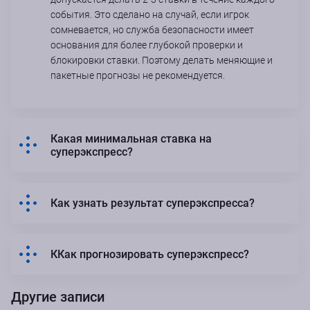
события. Это сделано на случай, если игрок
сомневается, но служба безопасности имеет
основания для более глубокой проверки и
блокировки ставки. Поэтому делать меняющие и
пакетные прогнозы не рекомендуется.
Какая минимальная ставка на
суперэкспресс?
Не менее 50 российских рублей.
Как узнать результат суперэкспресса?
Зайти на сайт букмекерской конторы «Фонбет» и найти
афишу, на которой будет изложена вся информация.
Сведения обновляются почти сразу после завершения
ККак прогнозировать суперэкспресс?
последнего спортивного события, включенного в купон.
Это невозможно ― технически допустимо только оградить
«коридор» шансов, которые имеются у беттера в
Другие записи
конкретном случае. Сложность состоит в сочетании