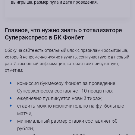
выигрыша, размер пула и дата проведения.
Главное, что нужно знать о тотализаторе
Суперэкспресс в БК Фонбет
Сбоку на сайте есть отдельный блок с правилами розыгрыша,
который непременно нужно изучить, если участвуете в первый
раз. Из основной информации, которая там присутствует,
отметим:
комиссия букмекеру Фонбет за проведение
Суперэкспресса составляет 10 процентов;
ежедневно публикуется новый тираж;
ставить можно исключительно на футбольные
матчи;
минимальный размер ставки составляет 50
рублей;