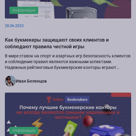
Информация
28.06.2023
Как букмекеры защищают своих клиентов и
соблюдают правила честной игры
В мире ставок на спорт и азартных игр безопасность клиентов
и соблюдение правил являются важными аспектами.
Надежные рейтинговые букмекерские конторы играют
ключевую роль в обеспечении защиты...
Иван Беленцов
Информация