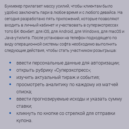
Букмекер прилагает массу усилий, чтобы клиентам было
удобно заключать пари в любое время и с любого девайса. На
сегодня разработано пять приложений, которые позволяют
входить в личный кабинет и участвовать в суперэкспрессах
тото БК Фонбет: для iOS, для Android, для Windows, для macOS и
Java-утилита. После установки на телефон подходящего по
виду операционной системы софта необходимо выполнить
следующие действия, чтобы стать участником розыгрыша:
ввести персональные данные для авторизации;
открыть рубрику «Суперэкспресс»;
изучить актуальный тираж и события;
просмотреть аналитику по каждому из матчей
списка;
ввести прогнозируемые исходы и указать сумму
ставки;
кликнуть по кнопке со стрелкой для отправки
купона.