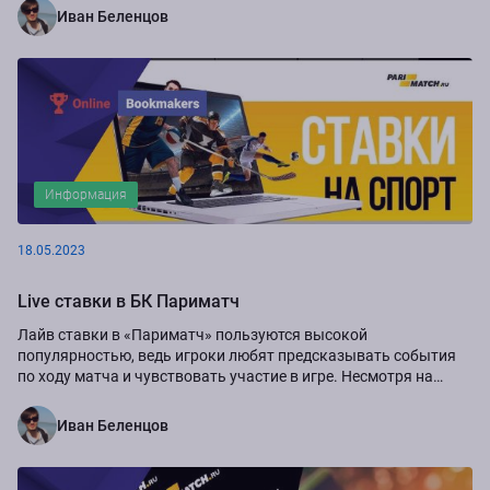
Иван Беленцов
Информация
18.05.2023
Live ставки в БК Париматч
Лайв ставки в «Париматч» пользуются высокой
популярностью, ведь игроки любят предсказывать события
по ходу матча и чувствовать участие в игре. Несмотря на
технические неполадки, возникшие в начале...
Иван Беленцов