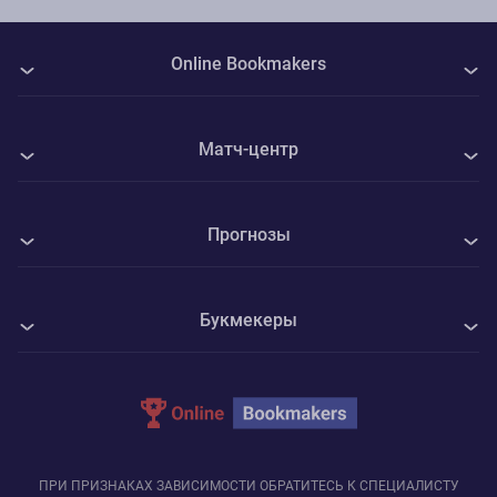
Online Bookmakers
О нас
Матч-центр
Авторы
Все матчи
Контакты
Прогнозы
СКА-Хабаровск - Спартак
Политика Cookie
Все прогнозы на спорт
Динамо М - Динамо Махачкала
Конфиденциальность
Букмекеры
Футбол
Зенит - Родина Москва
Адреса ППС
1xBet
Хоккей
Камаз Н-Ч - Волга Ульяновск
Parimatch
Теннис
Мэнсфилд - Шеффилд Юнайтед
Leonbets
ПРИ ПРИЗНАКАХ ЗАВИСИМОСТИ ОБРАТИТЕСЬ К СПЕЦИАЛИСТУ
UFC