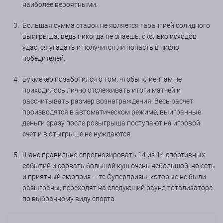
наиболее вероятными.
Большая сумма ставок не является гарантией солидного
выигрыша, ведь никогда не знаешь, сколько исходов
удастся угадать и получится ли попасть в число
победителей.
Букмекер позаботился о том, чтобы клиентам не
приходилось лично отслеживать итоги матчей и
рассчитывать размер вознаграждения. Весь расчет
производятся в автоматическом режиме, выигранные
деньги сразу после розыгрыша поступают на игровой
счет и в отыгрыше не нуждаются.
Шанс правильно спрогнозировать 14 из 14 спортивных
событий и сорвать большой куш очень небольшой, но есть
и приятный сюрприз ― те Суперпризы, которые не были
разыграны, переходят на следующий раунд тотализатора
по выбранному виду спорта.