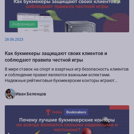
Информация
28.06.2023
Как букмекеры защищают своих клиентов и
соблюдают правила честной игры
В мире ставок на спорт и азартных игр безопасность клиентов
и соблюдение правил являются важными аспектами.
Надежные рейтинговые букмекерские конторы играют
ключевую роль в обеспечении защиты...
Иван Беленцов