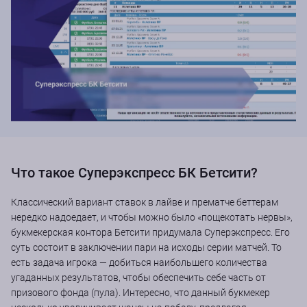
Что такое Суперэкспресс БК Бетсити?
Классический вариант ставок в лайве и прематче беттерам
нередко надоедает, и чтобы можно было «пощекотать нервы»,
букмекерская контора Бетсити придумала Суперэкспресс. Его
суть состоит в заключении пари на исходы серии матчей. То
есть задача игрока ― добиться наибольшего количества
угаданных результатов, чтобы обеспечить себе часть от
призового фонда (пула). Интересно, что данный букмекер