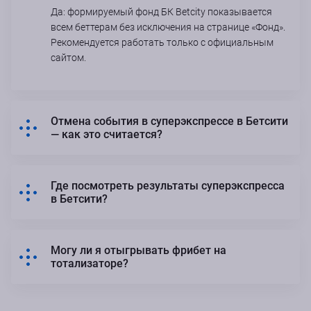
Да: формируемый фонд БК Betcity показывается
всем беттерам без исключения на странице «Фонд».
Рекомендуется работать только с официальным
сайтом.
Отмена события в суперэкспрессе в Бетсити
― как это считается?
При отмене любого спортивного матча итоговые
результаты немного меняются: 1 событие (выигрыш
снижается вдвое); 2 события (снятие супербонуса); 4 матча
Где посмотреть результаты суперэкспресса
(«Суперэкспресс» отменяется, ставки возвращаются на
в Бетсити?
личные депозиты). Такие ситуации случаются вне
Беттеру нужно найти раздел «Суперэкспресс» и кнопку
зависимости от букмекерской конторы.
«Предыдущие суперсистемы дня».
Могу ли я отыгрывать фрибет на
тотализаторе?
К сожалению, это невозможно: тотализатор принимает
только «живые» средства с депозита, не менее 50 рублей.