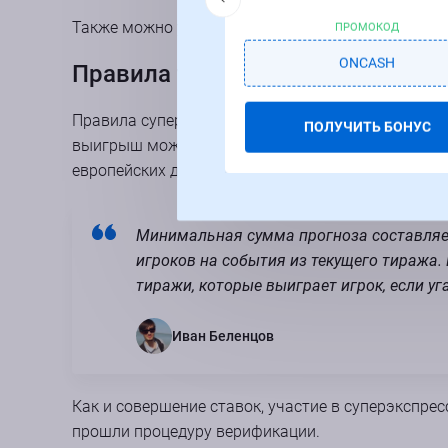
Также можно увидеть номер тиража, результаты 
ПРОМОКОД
ONCASH
Правила тото Балтбет
Правила суперэкспресса «Балтбет» классические:
ПОЛУЧИТЬ БОНУС
ПОЛУЧИТЬ БОНУС
выигрыш можно получить, правильно угадав от 9
европейских дивизионов.
Минимальная сумма прогноза составляет
игроков на события из текущего тиража
тиражи, которые выиграет игрок, если уг
Иван Беленцов
Как и совершение ставок, участие в суперэкспре
прошли процедуру верификации.