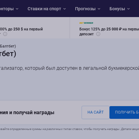
онторы
Ставки на спорт
Прогнозы
Бонусы
100% до
250 $
на первый
Бонус 125% до
25 000 ₽
на перв
т
депозит
(Балтбет)
тбет)
отализатор, который был доступен в легальной букмекерско
ия и получай награды
НА САЙТ
ПОЛУЧИТЬ 
вайте определенные суммы на различных типах ставок, чтобы получать награды. Детали акц