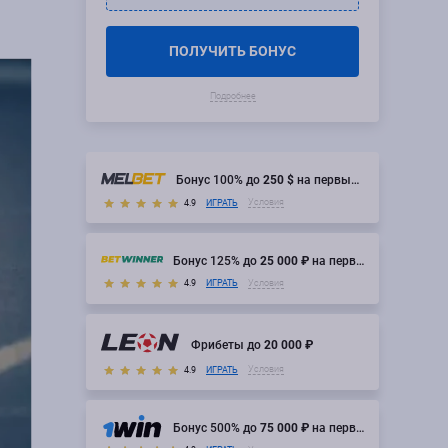
ПОЛУЧИТЬ БОНУС
Подробнее
Бонус 100% до
250 $
на первый депозит
Условия
4.9
ИГРАТЬ
Бонус 125% до
25 000 ₽
на первый депозит
Условия
4.9
ИГРАТЬ
Фрибеты до
20 000 ₽
Условия
4.9
ИГРАТЬ
Бонус 500% до
75 000 ₽
на первый депозит