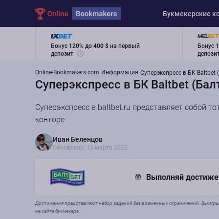
Букмекерские к
Бонус 120% до
400 $
на первый
Бонус 
депозит
депози
Online-Bookmakers.com
Информация
Суперэкспресс в БК Baltbet 
Суперэкспресс в БК Baltbet (Бал
Суперэкспресс в baltbet.ru представляет собой т
конторе.
Иван Беленцов
Обновлено: 13 марта 2023
Выполняй достижен
Достижения представляют набор заданий без временных ограничений. Выигры
на сайте букмекера.