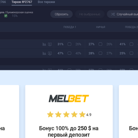
4.9
на
Бонус 100% до
250 $
на
Бон
первый депозит