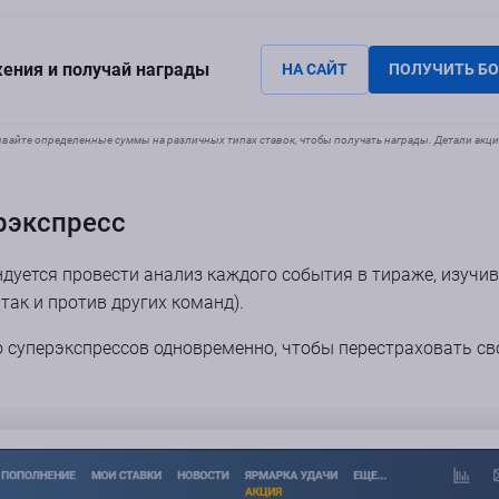
ения и получай награды
НА САЙТ
ПОЛУЧИТЬ Б
вайте определенные суммы на различных типах ставок, чтобы получать награды. Детали акц
ерэкспресс
дуется провести анализ каждого события в тираже, изучив
так и против других команд).
 суперэкспрессов одновременно, чтобы перестраховать св