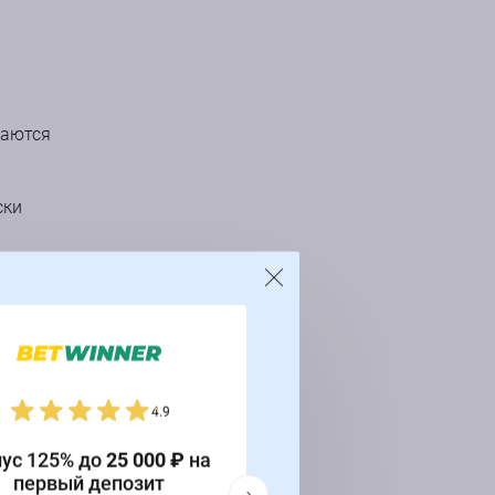
жаются
ски
4.9
4
ус 125% до
25 000 ₽
на
Фрибеты до
20 00
первый депозит