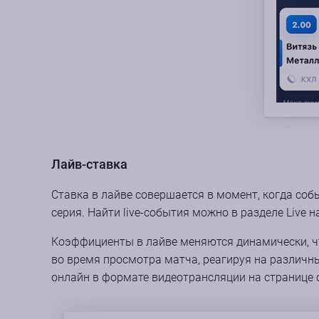
Лайв-ставка
Ставка в лайве совершается в момент, когда соб
серия. Найти live-события можно в разделе Live 
Коэффициенты в лайве меняются динамически, чт
во время просмотра матча, реагируя на различн
онлайн в формате видеотрансляции на странице