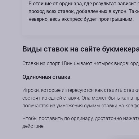
В отличие от ординара, где результат зависит
проход всех ставок, добавленных в купон. Так
неверно, весь экспресс будет проигрышным.
Виды ставок на сайте букмекер
Ставки на спорт 1Вин бывают четырех видов: орд
Одиночная ставка
Игроки, которые интересуются как ставить ставк
состоят из одной ставки. Она может быть как в 
получается из умножения суммы ставки на коэф
Чтобы поставить по ординару, достаточно нажать
действие.