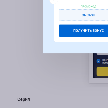
ПРОМОКОД
ONCASH
ПОЛУЧИТЬ БОНУС
ПОЛУЧИТЬ БОНУС
Серия