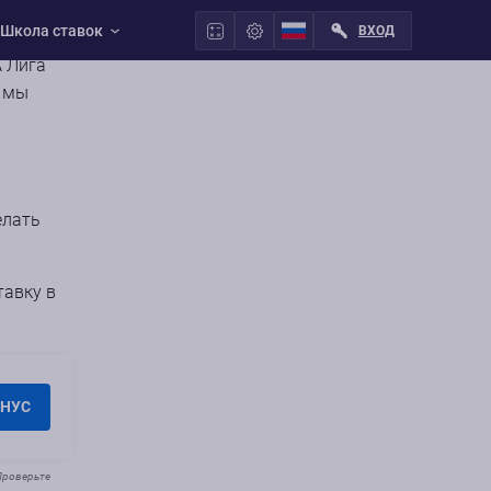
Школа ставок
ВХОД
у нас
А Лига
ь мы
елать
тавку в
ОНУС
 Проверьте