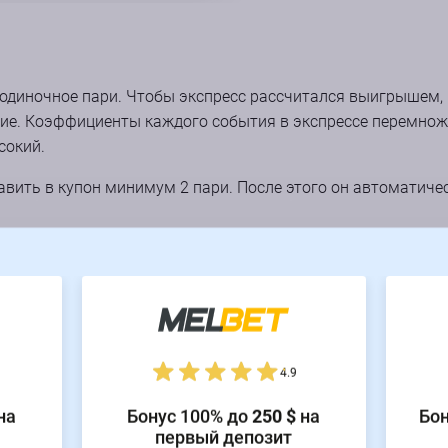
о одиночное пари. Чтобы экспресс рассчитался выигрышем,
тие. Коэффициенты каждого события в экспрессе перемно
сокий.
авить в купон минимум 2 пари. После этого он автоматиче
4.9
на
Бонус 100% до
250 $
на
Бон
первый депозит