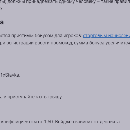
ты) должны принадлежать одному человеку – такие прави
х.
ка
ается приятным бонусом для игроков:
стартовым начислен
при регистрации ввести промокод, сумма бонуса увеличится
1xStavka.
а и приступайте к отыгрышу.
 коэффициентом от 1,50. Вейджер зависит от депозита: