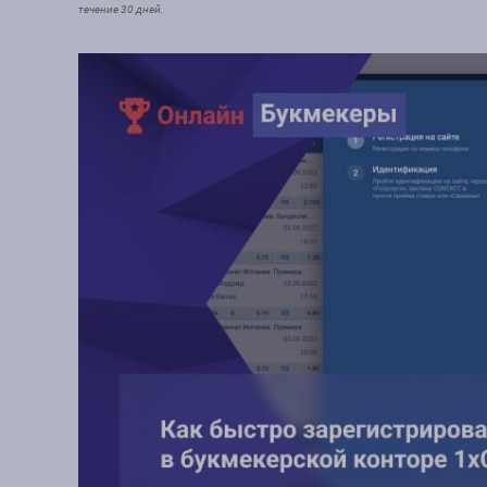
течение 30 дней.