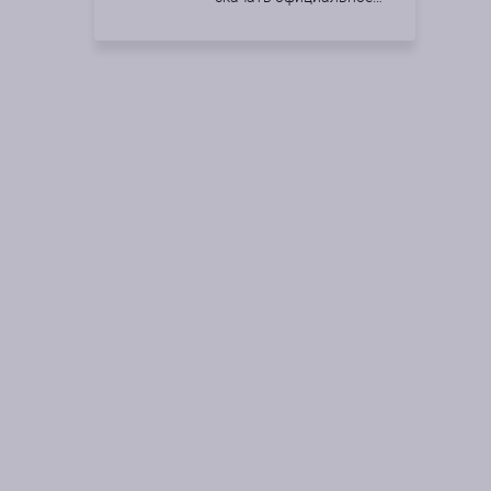
приложение 1xBet для
ставок на спорт.
Предоставляется доступ
к последней версии
приложения,...