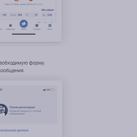
необходимую форму.
сообщения.