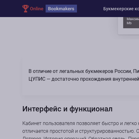
Букмекерские к
В отличие от легальных букмекеров России, П
ЦУПИС ― достаточно прохождения внутренней
Интерфейс и функционал
Кабинет пользователя позволяет быстро и легко 
отличается простотой и структурированностью. О
Лотерея, История операций, Обратная связь. Пер