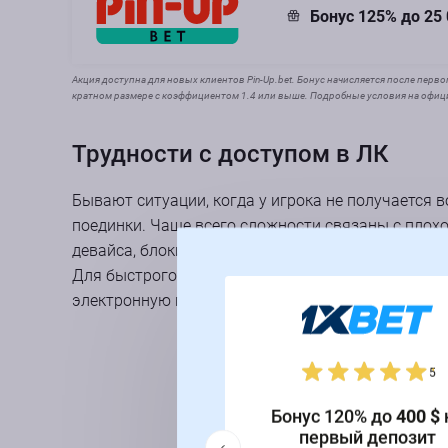
Бонус 125% до
25 
Акция доступна для новых клиентов Pin-Up.bet. Бонус начисляется после первог
кратном размере с коэффициентом 1.4 или выше. Подробные условия на офиц
Трудности с доступом в ЛК
Бывают ситуации, когда у игрока не получается 
поединки. Чаще всего сложности связаны с пло
девайса, блокировками провайдеров, неправиль
Для быстрого урегулирования проблемы стоит об
электронную почту.
4.8
5
Бонус 120% до
400 $
первый депозит