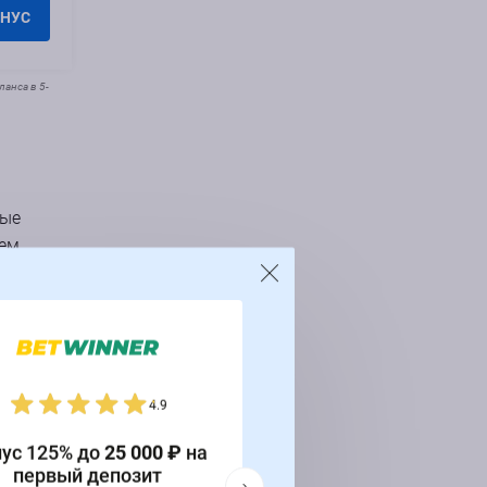
ОНУС
ланса в 5-
ные
ием
сти БК.
на
4.9
4
ус 125% до
25 000 ₽
на
Фрибеты до
20 00
первый депозит