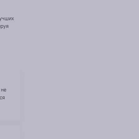
лучших
ируя
 не
ся