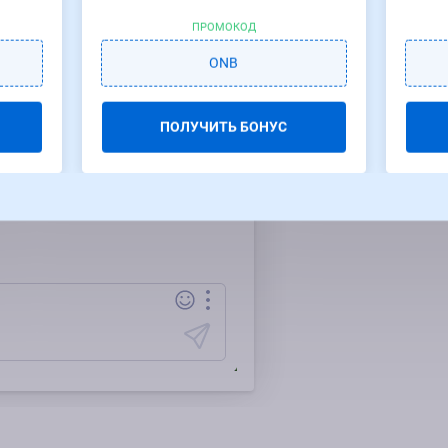
ПРОМОКОД
ONB
ПОЛУЧИТЬ БОНУС