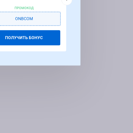
ПРОМОКОД
ПРОМОКОД
ONBCOM
ONB
ПОЛУЧИТЬ БОНУС
ПОЛУЧИТЬ БОНУ