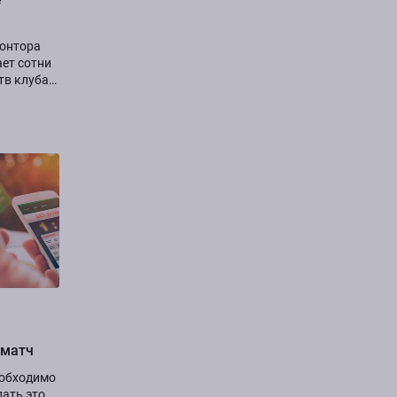
онтора
ает сотни
тв клуба
повые и
,
иматч
еобходимо
лать это