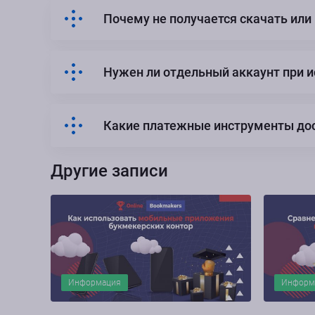
Почему не получается скачать или
Причина может быть в устаревшей версии ОС 
операционными системами Windows XP, 7,8,10 и
связи.
Нужен ли отдельный аккаунт при 
Нет, Фонбет имеет единую базу персональных
пользователям достаточно пройти авторизацию
правильный пароль.
Какие платежные инструменты до
Ввод и вывод денег производится теми же спо
доступны переводы с мобильных счетов, банко
Другие записи
Интернет-банкинг.
Информация
Информ