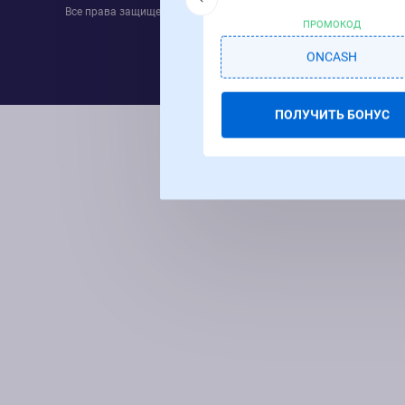
Все права защищены
Pin-Up
ПРОМОКОД
ONCASH
ПОЛУЧИТЬ БОНУС
ПОЛУЧИТЬ БОНУС