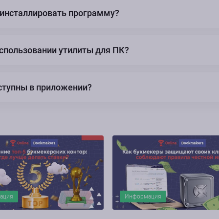
 инсталлировать программу?
(десктопное приложение адаптировано под девайсы с
 Vista), параметрах работы антивируса и нестабильной Ин
использовании утилиты для ПК?
 данных клиентов, поэтому ранее зарегистрированным
 по номеру телефона, электронной почте или ID счета, ука
ступны в приложении?
собами, которые предусмотрены основным сайтом, в частно
вских карт, электронных кошельков и транзакции через
ация
Информация