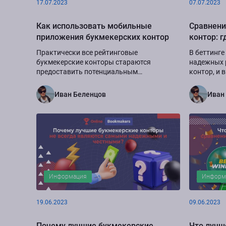
17.07.2023
07.07.2023
Как использовать мобильные
Сравнени
приложения букмекерских контор
контор: 
Практически все рейтинговые
В беттинге
букмекерские конторы стараются
надежных 
предоставить потенциальным
контор, и 
пользователям мобильные приложения,
ключом к 
использование которых будет достаточно
представле
Иван Беленцов
Иван
простым и удобным. Приложения...
наиболее в
Информация
Информ
19.06.2023
09.06.2023
Почему лучшие букмекерские
Что лучше