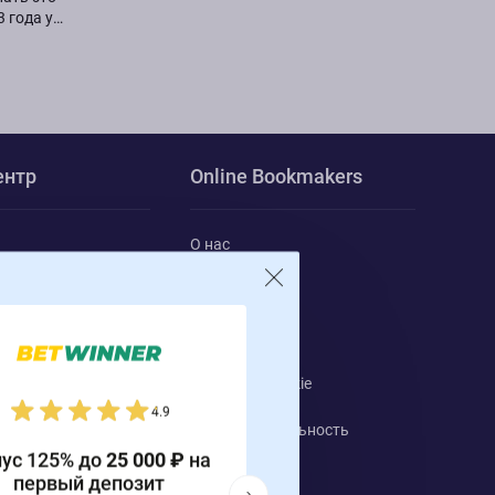
3 года у
емы,
позитов.
ентр
Online Bookmakers
О нас
осква - ФК Сочи
Авторы
тивенэйдж
Контакты
птон - Порт Вейл
Политика Cookie
4.9
4
- Рексем
Конфиденциальность
ус 125% до
25 000 ₽
на
Фрибеты до
20 00
Текстильщик
Адреса ППС
первый депозит