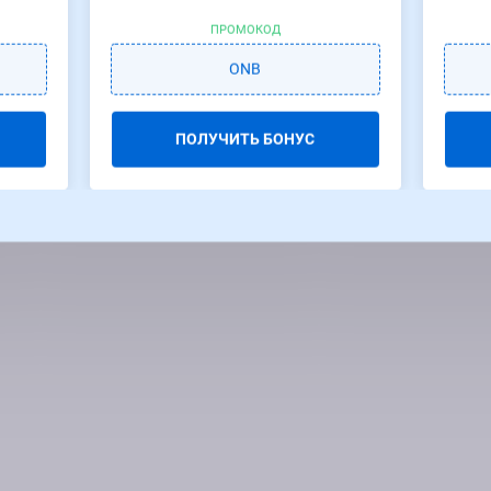
ПРОМОКОД
ONB
ПОЛУЧИТЬ БОНУС