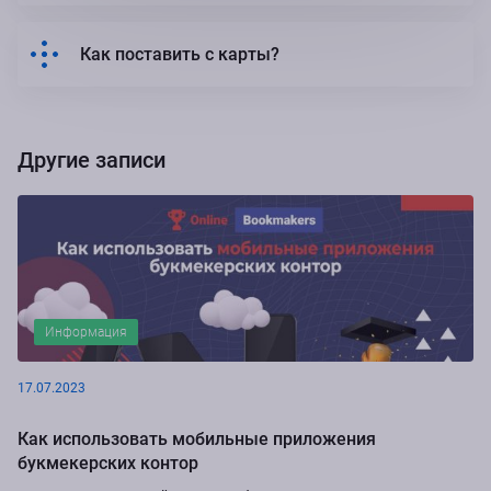
написав в службу поддержки или посетив наземное
заведение БК.
Как поставить с карты?
Поставить с клубной карты можно в наземном пункте
приема ставок, приложив ее к приемнику. Далее
необходимо выбрать событие и пари, ввести сумму ставки
и подтвердить действие. Также можно проверить карточку
Другие записи
Лиги Ставок по номеру, чтобы узнать баланс, историю
пари и другие данные.
Информация
17.07.2023
Как использовать мобильные приложения
букмекерских контор