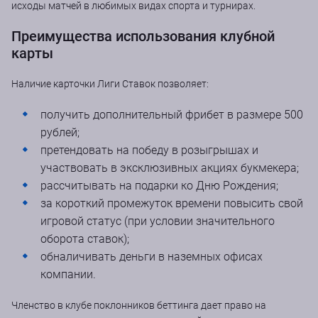
исходы матчей в любимых видах спорта и турнирах.
Преимущества использования клубной
карты
Наличие карточки Лиги Ставок позволяет:
получить дополнительный фрибет в размере 500
рублей;
претендовать на победу в розыгрышах и
участвовать в эксклюзивных акциях букмекера;
рассчитывать на подарки ко Дню Рождения;
за короткий промежуток времени повысить свой
игровой статус (при условии значительного
оборота ставок);
обналичивать деньги в наземных офисах
компании.
Членство в клубе поклонников беттинга дает право на