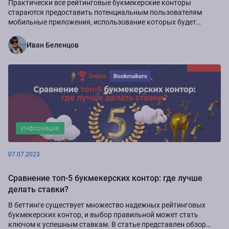
Практически все рейтинговые букмекерские конторы
стараются предоставить потенциальным пользователям
мобильные приложения, использование которых будет
достаточно простым и удобным. Приложения...
Иван Беленцов
Информация
07.07.2023
Сравнение топ-5 букмекерских контор: где лучше
делать ставки?
В беттинге существует множество надежных рейтинговых
букмекерских контор, и выбор правильной может стать
ключом к успешным ставкам. В статье представлен обзор