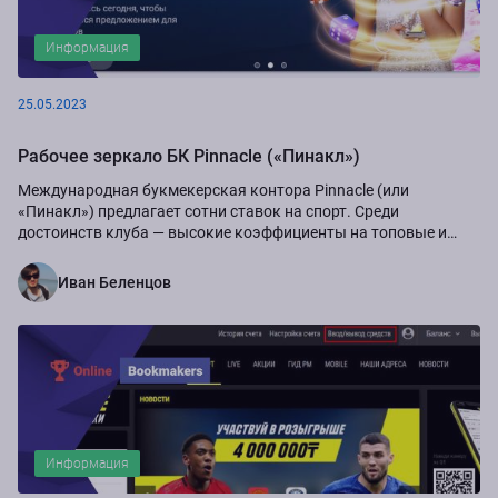
Информация
25.05.2023
Рабочее зеркало БК Pinnacle («Пинакл»)
Международная букмекерская контора Pinnacle (или
«Пинакл») предлагает сотни ставок на спорт. Среди
достоинств клуба ― высокие коэффициенты на топовые и
региональные спортивные матчи, значительный...
Иван Беленцов
Информация