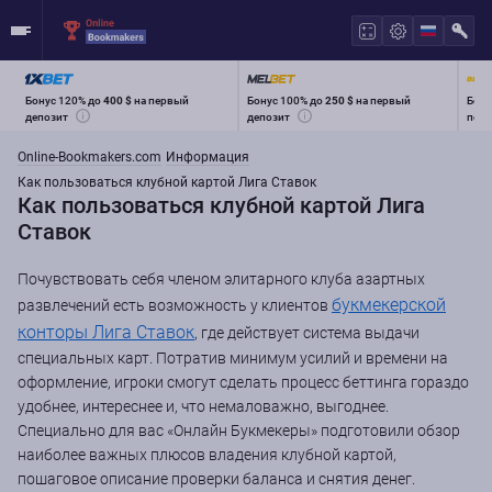
Бонус 120% до
400 $
на первый
Бонус 100% до
250 $
на первый
Бону
депозит
депозит
перв
Online-Bookmakers.com
Информация
Как пользоваться клубной картой Лига Ставок
Как пользоваться клубной картой Лига
Ставок
Почувствовать себя членом элитарного клуба азартных
букмекерской
развлечений есть возможность у клиентов
конторы Лига Ставок
, где действует система выдачи
специальных карт. Потратив минимум усилий и времени на
оформление, игроки смогут сделать процесс беттинга гораздо
удобнее, интереснее и, что немаловажно, выгоднее.
Специально для вас «Онлайн Букмекеры» подготовили обзор
наиболее важных плюсов владения клубной картой,
пошаговое описание проверки баланса и снятия денег.