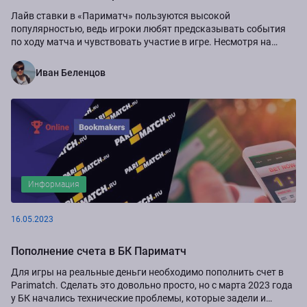
Лайв ставки в «Париматч» пользуются высокой
популярностью, ведь игроки любят предсказывать события
по ходу матча и чувствовать участие в игре. Несмотря на
технические неполадки, возникшие в начале...
Иван Беленцов
Информация
16.05.2023
Пополнение счета в БК Париматч
Для игры на реальные деньги необходимо пополнить счет в
Parimatch. Сделать это довольно просто, но с марта 2023 года
у БК начались технические проблемы, которые задели и