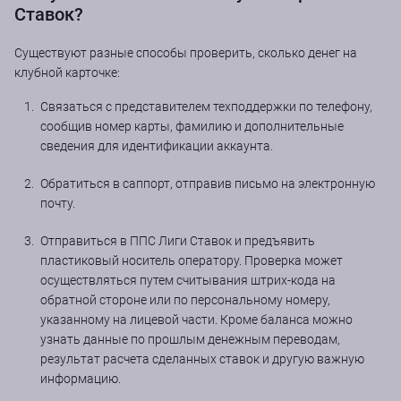
Ставок?
Существуют разные способы проверить, сколько денег на
клубной карточке:
Связаться с представителем техподдержки по телефону,
сообщив номер карты, фамилию и дополнительные
сведения для идентификации аккаунта.
Обратиться в саппорт, отправив письмо на электронную
почту.
Отправиться в ППС Лиги Ставок и предъявить
пластиковый носитель оператору. Проверка может
осуществляться путем считывания штрих-кода на
обратной стороне или по персональному номеру,
указанному на лицевой части. Кроме баланса можно
узнать данные по прошлым денежным переводам,
результат расчета сделанных ставок и другую важную
информацию.