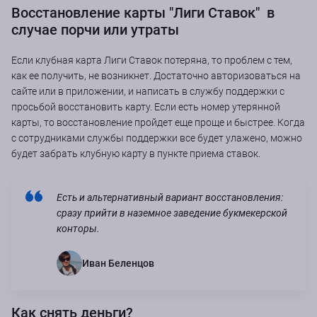
Восстановление карты "Лиги Ставок" в
случае порчи или утраты
Если клубная карта Лиги Ставок потеряна, то проблем с тем,
как ее получить, не возникнет. Достаточно авторизоваться на
сайте или в приложении, и написать в службу поддержки с
просьбой восстановить карту. Если есть номер утерянной
карты, то восстановление пройдет еще проще и быстрее. Когда
с сотрудниками службы поддержки все будет улажено, можно
будет забрать клубную карту в пункте приема ставок.
Есть и альтернативный вариант восстановления:
сразу прийти в наземное заведение букмекерской
конторы.
Иван Беленцов
Как снять деньги?