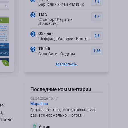
1.8
Барнсли - Уиган Атлетик
ТМ 3
1.7
Стокпорт Каунти -
Донкастер
ОЗ - нет
2.3
Шеффилд Уэнсдей - Болтон
ТБ 2.5
1.55
Сток Сити - Олдхэм
ВСЕ ПРОГНОЗЫ
Последние комментарии
02.04.2026 15:47
Марафон
ез
Годная контора, ставил несколько
и,
раз, все нормально. Потом...
отрено
Антон