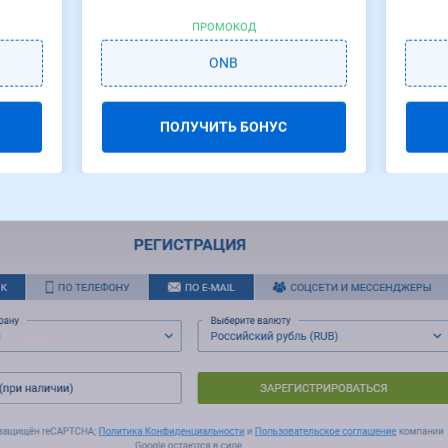
з предложенных вариантов, вы привязываете ее аккаунт, 
ПРОМОКОД
абудьте выбрать валюту и подтвердить регистрацию.
ONB
на и пароля, которые вы получили, пройдя регистрационн
 в личный кабинет и заполнить свой профиль. Это необход
ПОЛУЧИТЬ БОНУС
 данных.