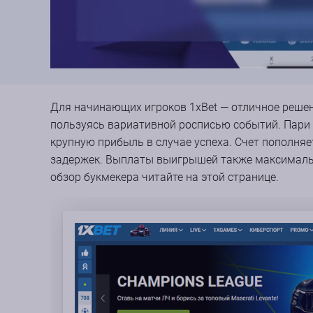
Для начинающих игроков 1xBet ― отличное решен
пользуясь вариативной росписью событий. Пари
крупную прибыль в случае успеха. Счет пополня
задержек. Выплаты выигрышей также максималь
обзор букмекера читайте на этой странице.