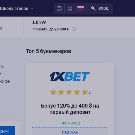
Школа ставок
ВХОД
ый
Фрибеты до
20 000 ₽
Топ 5 букмекеров
ть
м
мире
5
Бонус 120% до
400 $
на
первый депозит
ПРОМОКОД
БОНУС
ONCASH