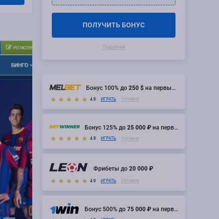
ПОЛУЧИТЬ БОНУС
Подробнее
Бонус 100% до
250 $
на первый депозит
Условия
4.9
ИГРАТЬ
Бонус 125% до
25 000 ₽
на первый депозит
Условия
4.9
ИГРАТЬ
Фрибеты до
20 000 ₽
Условия
4.9
ИГРАТЬ
Бонус 500% до
75 000 ₽
на первый депозит