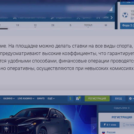
ие. На площадке можно делать ставки на все виды спорта,
 предусматривают высокие коэффициенты, что гарантируе
ется удобными способами, финансовые операции проводятс
но оперативны, осуществляются при невысоких комиссиях