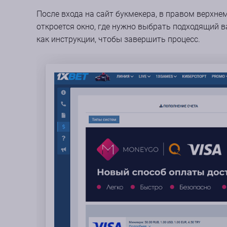
После входа на сайт букмекера, в правом верхне
откроется окно, где нужно выбрать подходящий в
как инструкции, чтобы завершить процесс.