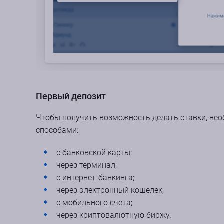
Первый депозит
Чтобы получить возможность делать ставки, не
способами:
с банковской карты;
через терминал;
с интернет-банкинга;
через электронный кошелек;
с мобильного счета;
через криптовалютную биржу.