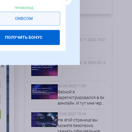
даете
ПРОМОКОД
ПРОМОКОД
ONBCOM
ONB
ый
имо для
Новые статьи
ПОЛУЧИТЬ БОНУС
ПОЛУЧИТЬ БОНУ
25.11.2023 19:57
26.10.2023 20:10
30.09.2023 11:00
Весной я
зарегистрировался в бк
винлайн. И тут мне через
10 мин звонит оператор
теле 2 с просьбой
13.09.2023 19:04
подтвердить
На этой странице вы
паспортные данные в
можете безопасно
самом теле. Есть ли...
скачать официальное