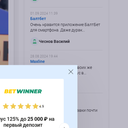
01.09.2024 11:39
Балтбет
Очень нравится приложение БалтБет
для смартфона. Даже дурак...
Чеснов Василий
28.08.2024 19:44
Maxline
Не выполняют условия своих же
акций. Не начислили бонус в...
Михаил
28.08.2024 00:25
Mostbet
4.9
4
Ставки отстой выкупа ставки почти
нет совсем если есть то...
ус 125% до
25 000 ₽
на
Фрибеты до
20 00
первый депозит
Алексей