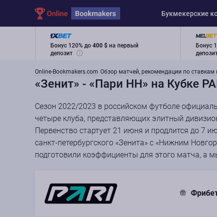
Букмекерские к
Бонус 120% до
400 $
на первый
Бонус 
депозит
депози
Online-Bookmakers.com
Обзор матчей, рекомендации по ставкам 
«Зенит» - «Пари НН» на Кубке P
Сезон 2022/2023 в российском футболе официаль
четыре клуба, представляющих элитный дивизион
Первенство стартует 21 июня и продлится до 7 
санкт-петербургского «Зенита» с «Нижним Новго
подготовили коэффициенты для этого матча, а м
Фрибе