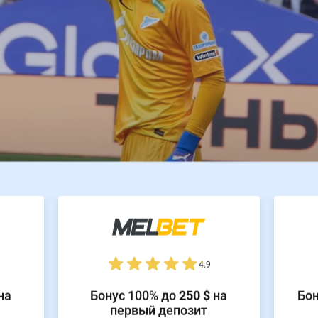
4.9
 против «Пари НН» не основным составом
на
Бонус 100% до
250 $
на
Бон
первый депозит
енно в свете запрета российским клубам участвовать в