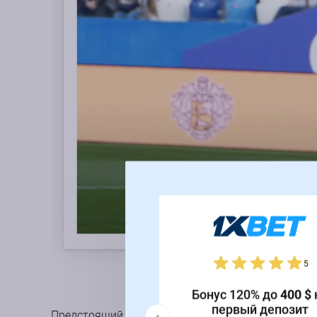
4.8
5
«Зенит» может сыграть
Бонус 120% до
400 $
первый депозит
Предстоящий сезон архиважен для «Зенита», особ