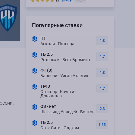
Условия
4.9
ИГРАТЬ
Популярные ставки
П1
1.8
Асколи - Потенца
ТБ 2.5
1.7
Ротерхэм - Вест Бромвич
Ф1 (0)
1.8
Барнсли - Уиган Атлетик
ТМ 3
1.7
Стокпорт Каунти -
Донкастер
оссии.
ОЗ - нет
2.3
Шеффилд Уэнсдей - Болтон
ТБ 2.5
1.55
Сток Сити - Олдхэм