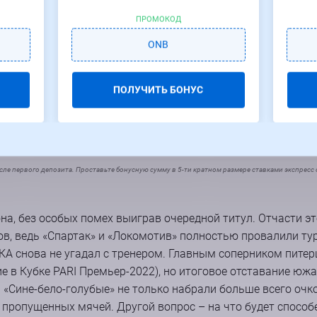
мысленно отнестись к внутренним турнирам. И Кубок PARI
ПРОМОКОД
овки к новому сезону. В частности, тренерский штаб «сине
ONB
кой к официальным матчам, ближайший резерв и молодежь,
ПОЛУЧИТЬ БОНУС
50 $
на первый депозит
НА САЙТ
ПОЛУЧИТЬ Б
ле первого депозита. Проставьте бонусную сумму в 5-ти кратном размере ставками экспресс 
на, без особых помех выиграв очередной титул. Отчасти э
в, ведь «Спартак» и «Локомотив» полностью провалили тур
КА снова не угадал с тренером. Главным соперником питер
е в Кубке PARI Премьер-2022), но итоговое отставание южа
«Сине-бело-голубые» не только набрали больше всего очко
 пропущенных мячей. Другой вопрос – на что будет способ