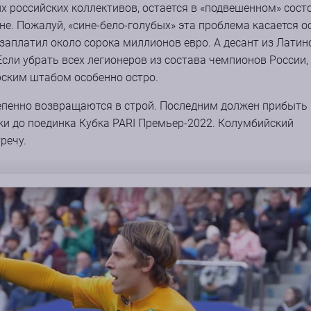
х российских коллективов, остается в «подвешенном» сост
не. Пожалуй, «сине-бело-голубых» эта проблема касается о
 заплатил около сорока миллионов евро. А десант из Латин
сли убрать всех легионеров из состава чемпионов России,
рским штабом особенно остро.
тепенно возвращаются в строй. Последним должен прибыть 
ки до поединка Кубка PARI Премьер-2022. Колумбийский
речу.