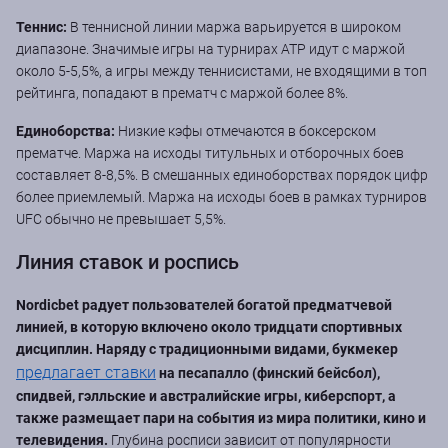
Теннис:
В теннисной линии маржа варьируется в широком
диапазоне. Значимые игры на турнирах ATP идут с маржой
около 5-5,5%, а игры между теннисистами, не входящими в топ
рейтинга, попадают в прематч с маржой более 8%.
Единоборства:
Низкие кэфы отмечаются в боксерском
прематче. Маржа на исходы титульных и отборочных боев
составляет 8-8,5%. В смешанных единоборствах порядок цифр
более приемлемый. Маржа на исходы боев в рамках турниров
UFC обычно не превышает 5,5%.
Линия ставок и роспись
Nordicbet радует пользователей богатой предматчевой
линией, в которую включено около тридцати спортивных
дисциплин. Наряду с традиционными видами, букмекер
предлагает ставки
на песапалло (финский бейсбол),
спидвей, гэлльские и австралийские игры, киберспорт, а
также размещает пари на события из мира политики, кино и
телевидения.
Глубина росписи зависит от популярности