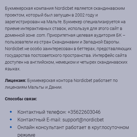
Букмекерская компания Nordicbet является скандинавским
проектом, который был запущен в 2002 году и
зарегистрирован на Мальте. Букмекер специализируется на
приеме интерактивных ставок, используя для этого сайт в
доменной зоне .com. Приоритетная целевая аудитория БК –
пользователи из стран Скандинавии и Западной Европы.
Nordicbet не особо заинтересован в беттерах, представляющих
государства постсоветского пространства. Интерфейс сайта
доступен на английском, немецком и четырех скандинавских
языках.
Лицензия:
Букмекерская контора Nordicbet работает по
лицензиям Мальты и Дании.
Способы связи:
Контактный телефон: +35622603046
Контактный E-mail: support@nordicbet
Онлайн консультант работает в круглосуточном
режиме