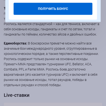
Теннис:
Качественной проработкой отличается теннисный
ПОЛУЧИТЬ БОНУС
прематч Nordicbet. Игроки могут заключать пари на матчи
турниров серии Большого Шлема, ATP, WTA, Challenger и ITF.
Роспись является стандартной – как для тенниса, включает в
себя основные исходы, гандикапы и счет по сетам, тотал и
гандикапы по геймам, количество эйсов и двойных ошибок.
Единоборства:
В боксерском прематче можно найти все
значимые бои международного уровня, сгруппированные в
хронологическом порядке, а также перспективные поединки.
Роспись содержит только рынки на основные исходы.
Прематч MMA представлен турнирами UFC, Bellator, ACA,
Combate, PFL и Fame MMA. Роспись боев достаточно
вариативная (это касается турниров UFC) и включает в себя
рынки на основные исходы, тотал раундов, победы в
отдельных раундах и способ победы.
Live-ставки