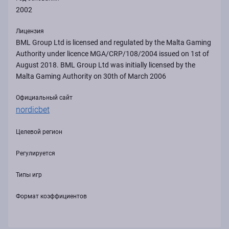
2002
Лицензия
BML Group Ltd is licensed and regulated by the Malta Gaming
Authority under licence MGA/CRP/108/2004 issued on 1st of
August 2018. BML Group Ltd was initially licensed by the
Malta Gaming Authority on 30th of March 2006
Официальный сайт
nordicbet
Целевой регион
Регулируется
Типы игр
Формат коэффициентов