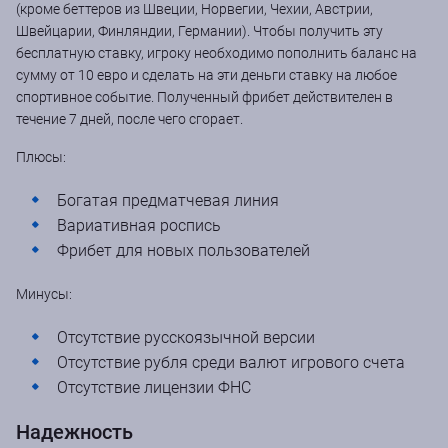
(кроме беттеров из Швеции, Норвегии, Чехии, Австрии,
Швейцарии, Финляндии, Германии). Чтобы получить эту
бесплатную ставку, игроку необходимо пополнить баланс на
сумму от 10 евро и сделать на эти деньги ставку на любое
спортивное событие. Полученный фрибет действителен в
течение 7 дней, после чего сгорает.
Плюсы:
Богатая предматчевая линия
Вариативная роспись
Фрибет для новых пользователей
Минусы:
Отсутствие русскоязычной версии
Отсутствие рубля среди валют игрового счета
Отсутствие лицензии ФНС
Надежность