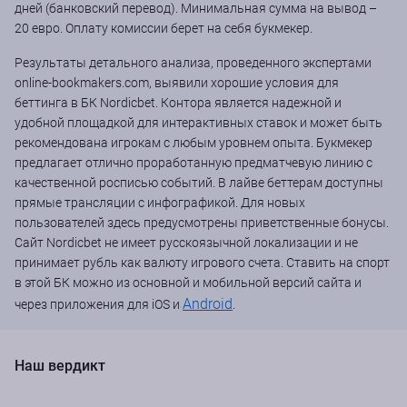
дней (банковский перевод). Минимальная сумма на вывод –
20 евро. Оплату комиссии берет на себя букмекер.
Результаты детального анализа, проведенного экспертами
online-bookmakers.com, выявили хорошие условия для
беттинга в БК Nordicbet. Контора является надежной и
удобной площадкой для интерактивных ставок и может быть
рекомендована игрокам с любым уровнем опыта. Букмекер
предлагает отлично проработанную предматчевую линию с
качественной росписью событий. В лайве беттерам доступны
прямые трансляции с инфографикой. Для новых
пользователей здесь предусмотрены приветственные бонусы.
Сайт Nordicbet не имеет русскоязычной локализации и не
принимает рубль как валюту игрового счета. Ставить на спорт
в этой БК можно из основной и мобильной версий сайта и
Android
через приложения для iOS и
.
Наш вердикт