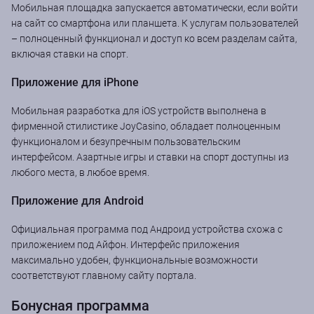
Мобильная площадка запускается автоматически, если войти
на сайт со смартфона или планшета. К услугам пользователей
– полноценный функционал и доступ ко всем разделам сайта,
включая ставки на спорт.
Приложение для iPhone
Мобильная разработка для iOS устройств выполнена в
фирменной стилистике JoyCasino, обладает полноценным
функционалом и безупречным пользовательским
интерфейсом. Азартные игры и ставки на спорт доступны из
любого места, в любое время.
Приложение для Android
Официальная программа под Андроид устройства схожа с
приложением под Айфон. Интерфейс приложения
максимально удобен, функциональные возможности
соответствуют главному сайту портала.
Бонусная программа