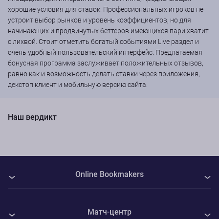
хорошие условия для ставок. Профессиональных игроков не
устроит выбор рынков и уровень коэффициентов, но для
начинающих и продвинутых беттеров имеющихся пари хватит
с лихвой. Стоит отметить богатый событиями Live раздел и
очень удобный пользовательский интерфейс. Предлагаемая
бонусная программа заслуживает положительных отзывов,
равно как и возможность делать ставки через приложения,
декстоп клиент и мобильную версию сайта.
Наш вердикт
Online Bookmakers
О нас
Матч-центр