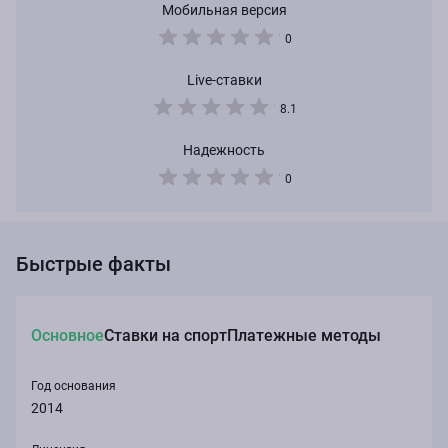
Мобильная версия
0
Live-ставки
8.1
Надежность
0
Быстрые факты
Основное
Ставки на спорт
Платежные методы
Год основания
2014