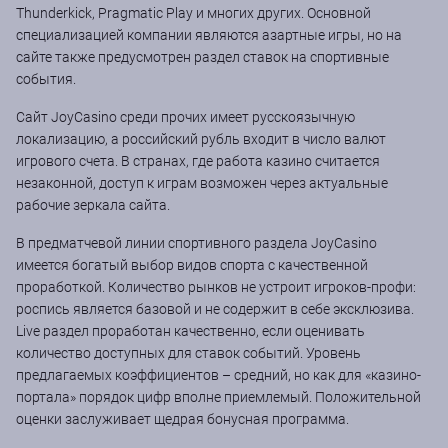
Thunderkick, Pragmatic Play и многих других. Основной
специализацией компании являются азартные игры, но на
сайте также предусмотрен раздел ставок на спортивные
события.
Сайт JoyCasino среди прочих имеет русскоязычную
локализацию, а российский рубль входит в число валют
игрового счета. В странах, где работа казино считается
незаконной, доступ к играм возможен через актуальные
рабочие зеркала сайта.
В предматчевой линии спортивного раздела JoyCasino
имеется богатый выбор видов спорта с качественной
проработкой. Количество рынков не устроит игроков-профи:
роспись является базовой и не содержит в себе эксклюзива.
Live раздел проработан качественно, если оценивать
количество доступных для ставок событий. Уровень
предлагаемых коэффициентов – средний, но как для «казино-
портала» порядок цифр вполне приемлемый. Положительной
оценки заслуживает щедрая бонусная программа.