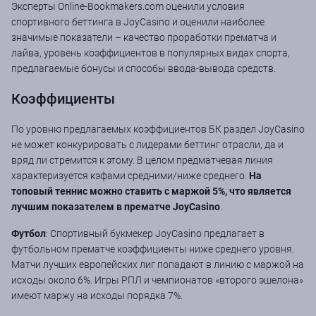
Эксперты Online-Bookmakers.com оценили условия
спортивного беттинга в JoyCasino и оценили наиболее
значимые показатели – качество проработки прематча и
лайва, уровень коэффициентов в популярных видах спорта,
предлагаемые бонусы и способы ввода-вывода средств.
Коэффициенты
По уровню предлагаемых коэффициентов БК раздел JoyCasino
не может конкурировать с лидерами беттинг отрасли, да и
вряд ли стремится к этому. В целом предматчевая линия
характеризуется кэфами средними/ниже среднего.
На
топовый теннис можно ставить с маржой 5%, что является
лучшим показателем в прематче JoyCasino
.
Футбол
: Спортивный букмекер JoyCasino предлагает в
футбольном прематче коэффициенты ниже среднего уровня.
Матчи лучших европейских лиг попадают в линию с маржой на
исходы около 6%. Игры РПЛ и чемпионатов «второго эшелона»
имеют маржу на исходы порядка 7%.