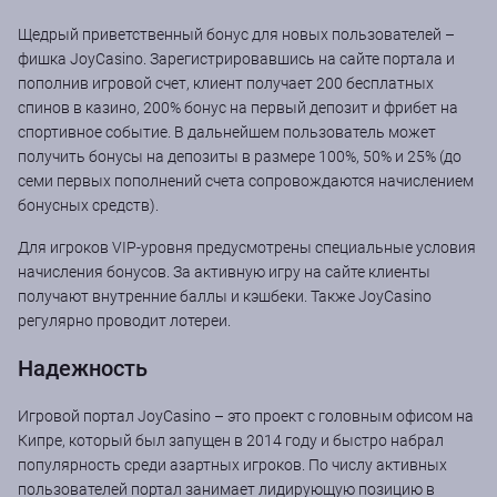
Щедрый приветственный бонус для новых пользователей –
фишка JoyCasino
. Зарегистрировавшись на сайте портала и
пополнив игровой счет, клиент получает 200 бесплатных
спинов в казино, 200% бонус на первый депозит и фрибет на
спортивное событие. В дальнейшем пользователь может
получить бонусы на депозиты в размере 100%, 50% и 25% (до
семи первых пополнений счета сопровождаются начислением
бонусных средств).
Для игроков VIP-уровня предусмотрены специальные условия
начисления бонусов. За активную игру на сайте клиенты
получают внутренние баллы и кэшбеки. Также JoyCasino
регулярно проводит лотереи.
Надежность
Игровой портал JoyCasino – это проект с головным офисом на
Кипре, который был запущен в 2014 году и быстро набрал
популярность среди азартных игроков. По числу активных
пользователей портал занимает лидирующую позицию в