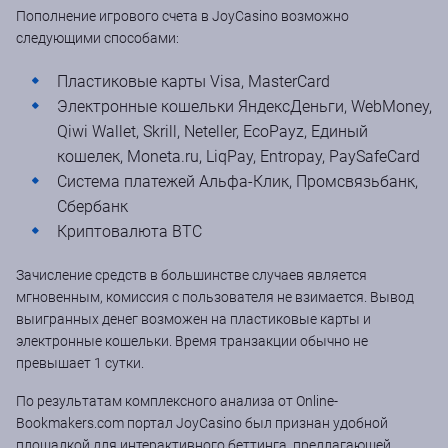
Пополнение игрового счета в JoyCasino возможно
следующими способами:
Пластиковые карты Visa, MasterCard
Электронные кошельки ЯндексДеньги, WebMoney,
Qiwi Wallet, Skrill, Neteller, EcoPayz, Единый
кошелек, Moneta.ru, LiqPay, Entropay, PaySafeCard
Система платежей Альфа-Клик, Промсвязьбанк,
Сбербанк
Криптовалюта BTC
Зачисление средств в большинстве случаев является
мгновенным, комиссия с пользователя не взимается. Вывод
выигранных денег возможен на пластиковые карты и
электронные кошельки. Время транзакции обычно не
превышает 1 сутки.
По результатам комплексного анализа от Online-
Bookmakers.com портал JoyCasino был признан удобной
площадкой для интерактивного беттинга, предлагающей