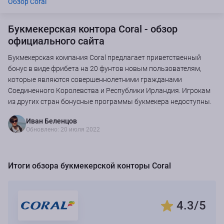
Обзор Coral
Букмекерская контора Coral - обзор
официального сайта
Букмекерская компания Coral предлагает приветственный
бонус в виде фрибета на 20 фунтов новым пользователям,
которые являются совершеннолетними гражданами
Соединенного Королевства и Республики Ирландия. Игрокам
из других стран бонусные программы букмекера недоступны.
Иван Беленцов
Обновлено: 20 июля 2022
Итоги обзора букмекерской конторы Coral
4.3/5