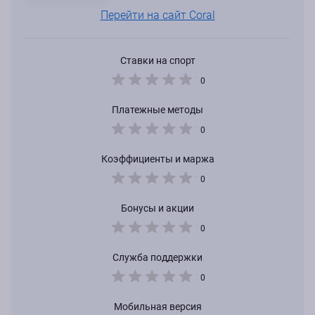
Перейти на сайт Coral
Ставки на спорт
0
Платежные методы
0
Коэффициенты и маржа
0
Бонусы и акции
0
Служба поддержки
0
Мобильная версия