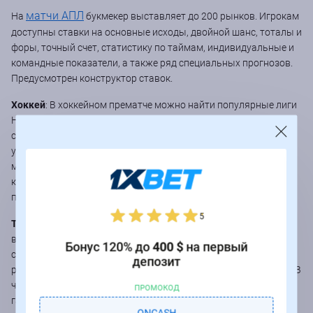
матчи АПЛ
На
букмекер выставляет до 200 рынков. Игрокам
доступны ставки на основные исходы, двойной шанс, тоталы и
форы, точный счет, статистику по таймам, индивидуальные и
командные показатели, а также ряд специальных прогнозов.
Предусмотрен конструктор ставок.
Хоккей
: В хоккейном прематче можно найти популярные лиги
НХЛ и КХЛ, ряд национальных чемпионатов европейских
стран, Азиатскую хоккейную лигу и турниры международного
уровня. Качество росписи неплохое как для хоккея. Беттеры
могут ставить на основные исходы, двойной шанс, общий и
командный тотал, гандикапы, точный счет, статистику по
периодам, овертайм и буллиты.
5
Теннис
: Проработка теннисной линии стандартная. В прематч
включены наиболее значимые турниры в этом виде спорта –
Бонус 120% до
400 $
на первый
серии Большого Шлема, ATP, WTA и Challenger. Количество
депозит
рынков зависит от статуса матча и обычно не превышает 50. В
число доступных прогнозов входят основные исходы,
ПРОМОКОД
гандикапы, тотал по сетам и геймам.
ONCASH