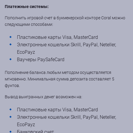
Платежные системы:
Пополнить игровой счет в букмекерской конторе Coral можно
следующими способами:
Пластиковые карты Visa, MasterCard
Электронные кошельки Skrill, PayPal, Neteller,
EcoPayz
Ваучеры PaySafeCard
Пополнение баланса любым методом осуществляется
мгновенно. Минимальная сумма депозита составляет 5
фунтов.
Вывод выигранных денег возможен на:
Пластиковые карты Visa, MasterCard
Электронные кошельки Skrill, PayPal, Neteller,
EcoPayz
Банковский счет