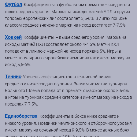
Футбол
: Коэффициенты в футбольном прематче – среднего и
ниже среднего уровня. Маржа на исходы матчей АПЛ и других
топовых европейских лиг составляет 5,5-6%. В лигах пониже
классом среднее значение маржи на исход достигает 7-7,5%.
Хоккей
:
Коэффициенты – выше среднего уровня. Маржа на
исходы матчей НХЛ составляет около 4-4,5%. Матчи КХЛ
попадают в линию с маржой на исход порядка 5%.
Игры в
менее популярных европейских чемпионатах имеют маржу на
исход 5,5-6%.
Теннис
: Уровень коэффициентов в теннисной линии –
среднего и ниже среднего уровня. Значимые матчи турниров
Большого Шлема попадают в прематч с маржой около 5,5-6%,
а игры на турнирах средней категории имеют маржу на исход в
пределах 7-7,5%.
Единоборства
: Коэффициенты в боксе ниже среднего и
низкого уровня. Поединки чемпионского и отборочного уровня
имеют маржу на основной исход 9-9,5%. В менее важных боях
значение маржи превышает 10%.
А вот уровень