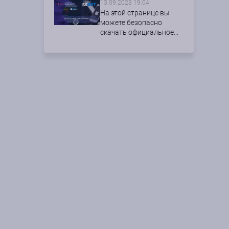
теле 2 с просьбой
13.09.2023 19:04
подтвердить
На этой странице вы
паспортные данные в
можете безопасно
самом теле. Есть ли...
скачать официальное
приложение 1xBet для
ставок на спорт.
Предоставляется доступ
к последней версии
приложения,...