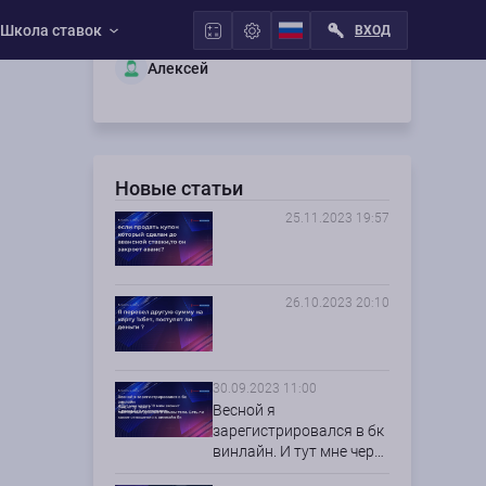
Ставки отстой выкупа ставки почти
нет совсем если есть то...
Школа ставок
ВХОД
Алексей
Новые статьи
25.11.2023 19:57
26.10.2023 20:10
30.09.2023 11:00
Весной я
зарегистрировался в бк
винлайн. И тут мне через
10 мин звонит оператор