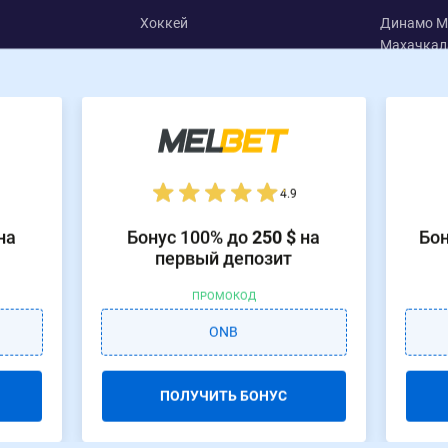
Хоккей
Динамо М
Махачкал
Теннис
Зенит - Р
UFC
Камаз Н-Ч
Баскетбол
Мэнсфилд
4.9
на
Бонус 100% до
250 $
на
Бон
первый депозит
ПРОМОКОД
ONB
ПОЛУЧИТЬ БОНУС