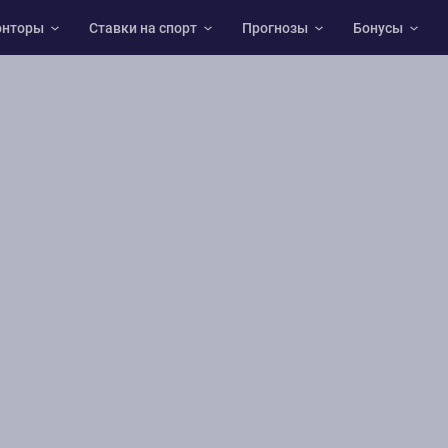
онторы
Ставки на спорт
Прогнозы
Бонусы