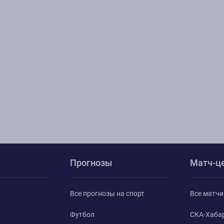
Прогнозы
Матч-ц
Все прогнозы на спорт
Все матчи
Футбол
СКА-Хабар