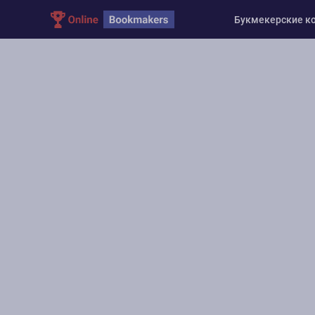
Букмекерские к