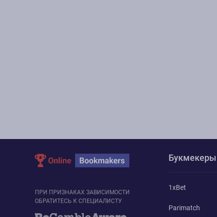
Букмекеры
1xBet
ПРИ ПРИЗНАКАХ ЗАВИСИМОСТИ
ОБРАТИТЕСЬ К СПЕЦИАЛИСТУ
Parimatch