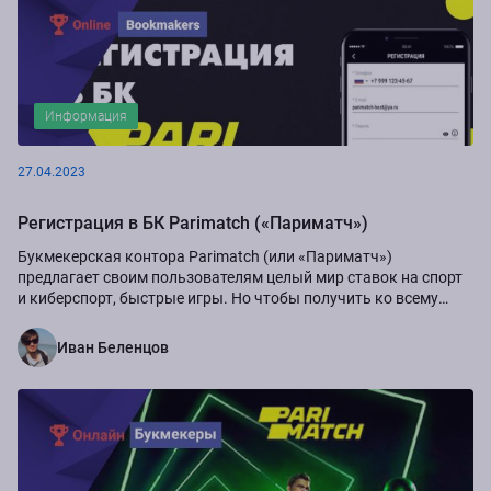
Информация
27.04.2023
Регистрация в БК Parimatch («Париматч»)
Букмекерская контора Parimatch (или «Париматч»)
предлагает своим пользователям целый мир ставок на спорт
и киберспорт, быстрые игры. Но чтобы получить ко всему
этому полный доступ, нужно пройти...
Иван Беленцов