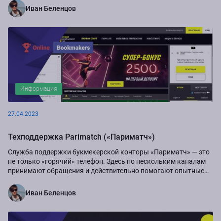
Иван Беленцов
Информация
27.04.2023
Техподдержка Parimatch («Париматч»)
Служба поддержки букмекерской конторы «Париматч» ― это
не только «горячий» телефон. Здесь по нескольким каналам
принимают обращения и действительно помогают опытные
специалисты, которые обладают...
Иван Беленцов