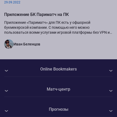
29.09.2022
Приложение БК Париматч на ПК
Приложение «Париматч» для ПК есть у офшорной
букмекерской компании. С помощью него можно
пользоваться всеми услугами игровой платформы без VPN и
прочих средств обхода блокировок.
Иван Беленцов
Online Bookmakers
О нас
Матч-центр
Авторы
Все матчи
Контакты
Прогнозы
Торпедо Москва - ФК Сочи