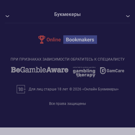
Политика Cookie
Все прогнозы на спорт
Вулверхэмптон - Порт Вейл
Конфиденциальность
Букмекеры
Футбол
Уиком - Стивенэйдж
Адреса ППС
1xBet
Хоккей
Мидлсбро - Рексем
Parimatch
Теннис
Енисей - Текстильщик
Leonbets
ПРИ ПРИЗНАКАХ ЗАВИСИМОСТИ ОБРАТИТЕСЬ К СПЕЦИАЛИСТУ
UFC
Melbet
Баскетбол
Betwinner
Для лиц старше 18 лет
© 2026 «Онлайн Букмекеры»
Marathonbet
Все права защищены
Pin-Up