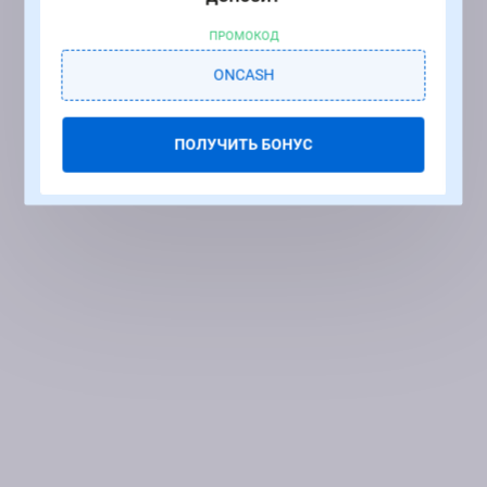
ПРОМОКОД
ONCASH
ПОЛУЧИТЬ БОНУС