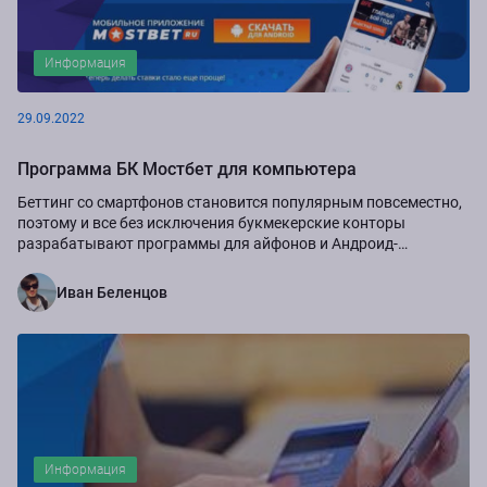
Информация
29.09.2022
Программа БК Мостбет для компьютера
Беттинг со смартфонов становится популярным повсеместно,
поэтому и все без исключения букмекерские конторы
разрабатывают программы для айфонов и Андроид-
устройств. Есть разнообразные способы, как...
Иван Беленцов
Информация