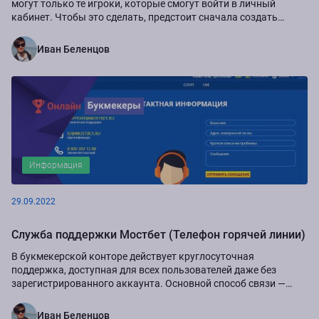
могут только те игроки, которые смогут войти в личный
кабинет. Чтобы это сделать, предстоит сначала создать
аккаунт и выполнить ряд требований...
Иван Беленцов
Информация
29.09.2022
Служба поддержки Мостбет (Телефон горячей линии)
В букмекерской конторе действует круглосуточная
поддержка, доступная для всех пользователей даже без
зарегистрированного аккаунта. Основной способ связи —
горячая линия.
Иван Беленцов