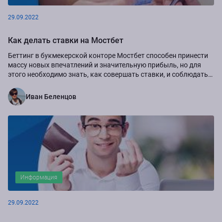
29.09.2022
Как делать ставки на Мостбет
Беттинг в букмекерской конторе Мостбет способен принести
массу новых впечатлений и значительную прибыль, но для
этого необходимо знать, как совершать ставки, и соблюдать
ряд правил. Наше виртуальное...
Иван Беленцов
Информация
29.09.2022