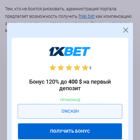
Тем, кто не боится рисковать, администрация портала
free bet
предлагает возможность получить
как компенсацию
за одну из неудачных ставок в экспрессе. Основные правила
акции:
нужно поставить экспресс минимум на 7
спортивных событий в лайве или прематче;
коэффициент матчей должен быть от 1.7;
если все прогнозы, кроме одного, окажутся
5
верными, то сумму ставки, которая «не зашла»
Бонус 120% до
400 $
на первый
вернуть в виде фрибета;
депозит
заключать пари, удовлетворяющие указанным
выше требованиям, можно бесконечное
ПРОМОКОД
количество раз;
ONCASH
максимальная сумма вознаграждения
составляет 10 тысяч рублей или эквивалент в
другой валюте;
ПОЛУЧИТЬ БОНУС
при выявлении нарушений правил БК бонусные