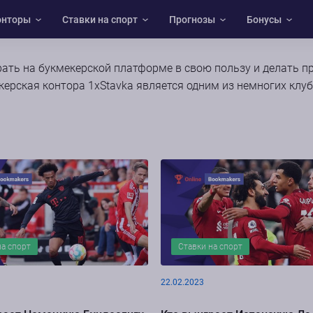
шибки, совершенствуйтесь и ищите новые подходы.
онторы
Ставки на спорт
Прогнозы
Бонусы
рать на букмекерской платформе в свою пользу и делать п
ерская контора 1хStavka является одним из немногих клуб
на спорт
Ставки на спорт
22.02.2023