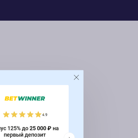
4.9
4
ус 125% до
25 000 ₽
на
Фрибеты до
20 00
первый депозит