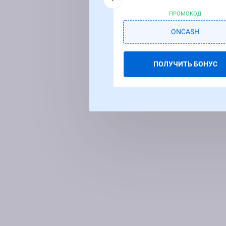
ПРОМОКОД
ONCASH
ПОЛУЧИТЬ БОНУС
ПОЛУЧИТЬ БОНУС