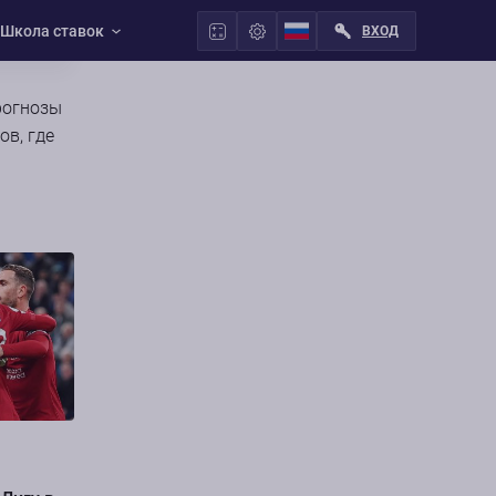
Школа ставок
ВХОД
рогнозы
ов, где