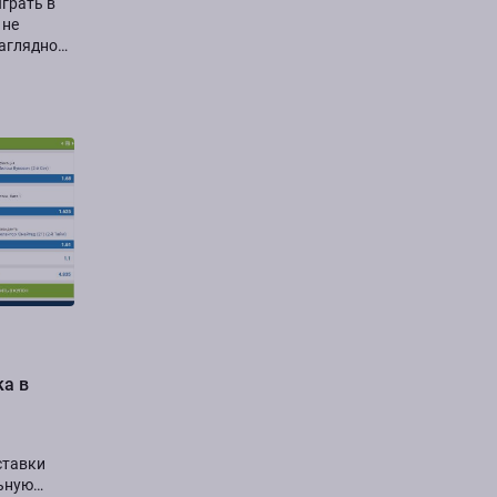
Играть в
 не
наглядное
вичков. В
ать
ка в
ставки
ьную