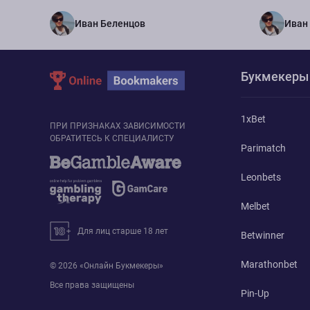
системы и банковских...
Иван Беленцов
Иван
Букмекеры
1xBet
ПРИ ПРИЗНАКАХ ЗАВИСИМОСТИ
ОБРАТИТЕСЬ К СПЕЦИАЛИСТУ
Parimatch
Leonbets
Melbet
Для лиц старше 18 лет
Betwinner
Marathonbet
© 2026 «Онлайн Букмекеры»
Все права защищены
Pin-Up