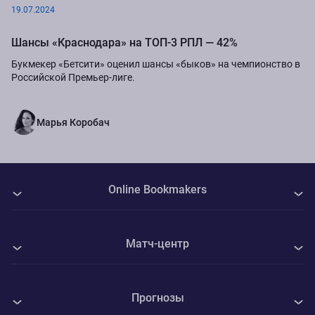
19.07.2024
Шансы «Краснодара» на ТОП-3 РПЛ ― 42%
Букмекер «Бетсити» оценил шансы «быков» на чемпионство в
Российской Премьер-лиге.
Марья Коробач
Online Bookmakers
О нас
Матч-центр
Авторы
Все матчи
Контакты
Прогнозы