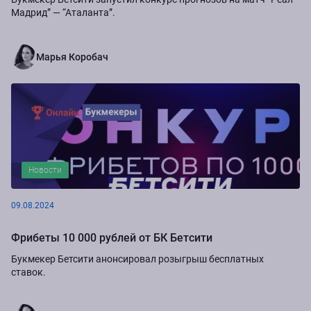
Мадрид” — “Аталанта”.
Марья Коробач
Новости
09.08.2024
Фрибеты 10 000 рублей от БК Бетсити
Букмекер Бетсити анонсировал розыгрыш бесплатных
ставок.