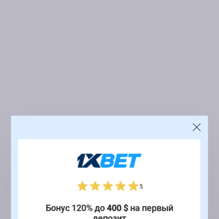
5
Бонус 120% до
400 $
на первый
депозит