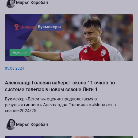
Марья Коробач
Новости
05.08.2024
Александр Головин наберет около 11 очков по
системе гол+пас в новом сезоне Лиги 1
Букмекер «Бетсити» оценил предполагаемую
результативность Александра Головина в «Монако» в
сезоне-2024/25.
Марья Коробач