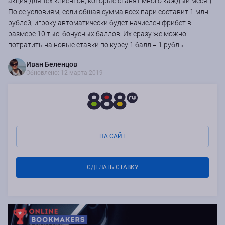
акция для тех клиентов, которые ставят много каждый месяц.
По ее условиям, если общая сумма всех пари составит 1 млн.
рублей, игроку автоматически будет начислен фрибет в
размере 10 тыс. бонусных баллов. Их сразу же можно
потратить на новые ставки по курсу 1 балл = 1 рубль.
Иван Беленцов
Обновлено: 12 марта 2019
НА САЙТ
СДЕЛАТЬ СТАВКУ