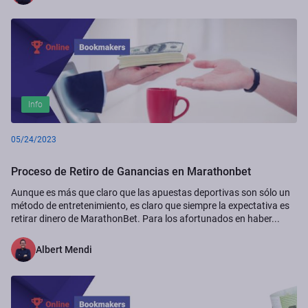
Info
05/24/2023
Proceso de Retiro de Ganancias en Marathonbet
Aunque es más que claro que las apuestas deportivas son sólo un
método de entretenimiento, es claro que siempre la expectativa es
retirar dinero de MarathonBet. Para los afortunados en haber...
Albert Mendi