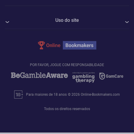
Sobre nós
Uso do site
Autores
Jogo Responsavel
Contactos
Termos de Uso
Política de Privacidade
POR FAVOR, JOGUE COM RESPONSABILIDADE
Para maiores de 18 anos
© 2026 Online-Bookmakers.com
Todos os direitos reservados