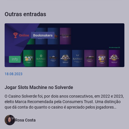
deve manter-se atualizado, pois a marca pode, a qualquer
momento, alterar as presentes indicações e apresentar ofertas.
Outras entradas
Info
18.08.2023
Jogar Slots Machine no Solverde
O Casino Solverde foi, por dois anos consecutivos, em 2022 e 2023,
eleito Marca Recomendada pela Consumers Trust. Uma distinção
que dá conta do quanto o casino é apreciado pelos jogadores
portugueses...
Rosa Costa