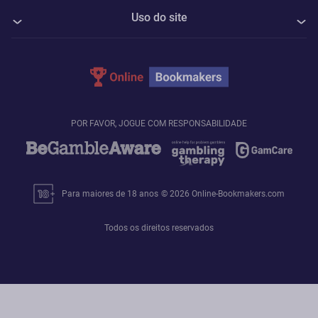
Sobre nós
Uso do site
Autores
Jogo Responsavel
Contactos
Termos de Uso
Política de Privacidade
POR FAVOR, JOGUE COM RESPONSABILIDADE
Para maiores de 18 anos
© 2026 Online-Bookmakers.com
Todos os direitos reservados