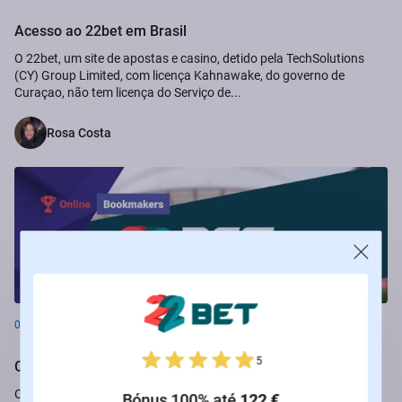
Acesso ao 22bet em Brasil
O 22bet, um site de apostas e casino, detido pela TechSolutions
(CY) Group Limited, com licença Kahnawake, do governo de
Curaçao, não tem licença do Serviço de...
Rosa Costa
Info
06.10.2023
5
O Registo 22bet Brasil
O 22Bet Portugal oferece um extenso catálogo de apostas, nas
Bónus 100% até
122 €