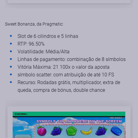
Sweet Bonanza, da Pragmatic:
Slot de 6 cilindros e 5 linhas
RTP: 96.50%
Volatilidade: Média/Alta
Linhas de pagamento: combinação de 8 símbolos
Vitória Máxima: 21 100x o valor da aposta
símbolo scatter: com atribuição de até 10 FS
Recurso: Rodadas grátis, multiplicador, extra de
queda, compra de bónus, double chance