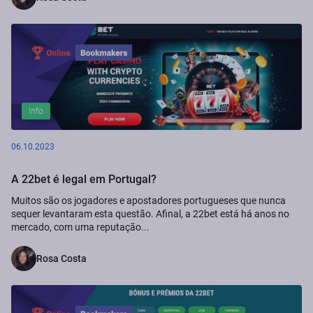
Info
06.10.2023
A 22bet é legal em Portugal?
Muitos são os jogadores e apostadores portugueses que nunca
sequer levantaram esta questão. Afinal, a 22bet está há anos no
mercado, com uma reputação...
Rosa Costa