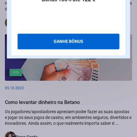
mais diversas categorias, bem como jogos de casino e outros jogos
de fortuna e azar. O site, totalmente otimizado, com uma...
Rosa Costa
GANHE BÔNUS
Info
05.10.2023
Como levantar dinheiro na Betano
Os jogadores/apostadores apreciam poder fazer as suas apostas
e jogar os seus jogos de casino, em ambientes seguros, divertidos e
inovadores. Ainda assim, o que realmente importa saber é:...
Rosa Costa