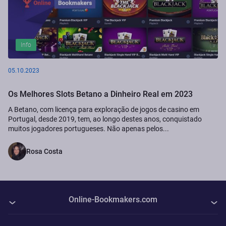
Info
05.10.2023
Os Melhores Slots Betano a Dinheiro Real em 2023
A Betano, com licença para exploração de jogos de casino em
Portugal, desde 2019, tem, ao longo destes anos, conquistado
muitos jogadores portugueses. Não apenas pelos...
Rosa Costa
Online-Bookmakers.com