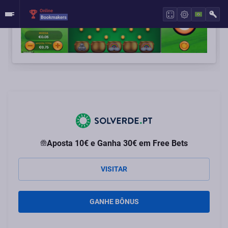
Aposta 10€ e Ganha
30€
em Free Bets
VISITAR
GANHE BÔNUS