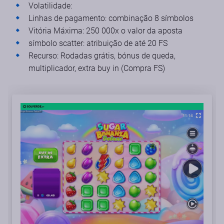
Volatilidade:
Linhas de pagamento: combinação 8 símbolos
Vitória Máxima: 250 000x o valor da aposta
símbolo scatter: atribuição de até 20 FS
Recurso: Rodadas grátis, bónus de queda,
multiplicador, extra buy in (Compra FS)