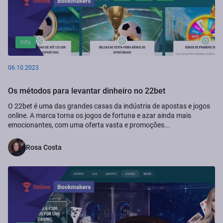
Info
06.10.2023
Os métodos para levantar dinheiro no 22bet
O 22bet é uma das grandes casas da indústria de apostas e jogos
online. A marca torna os jogos de fortuna e azar ainda mais
emocionantes, com uma oferta vasta e promoções...
Rosa Costa