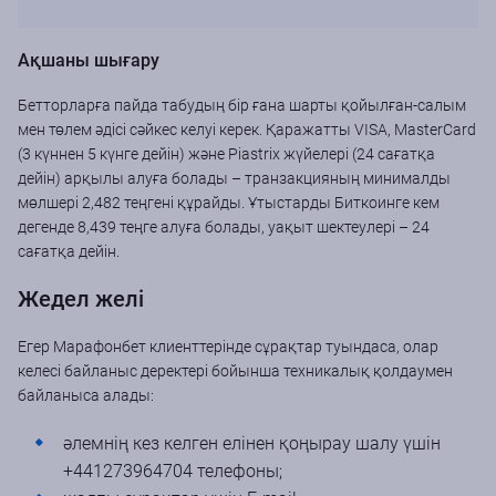
Ақшаны шығару
Бетторларға пайда табудың бір ғана шарты қойылған-салым
мен төлем әдісі сәйкес келуі керек. Қаражатты VISA, MasterCard
(3 күннен 5 күнге дейін) және Piastrix жүйелері (24 сағатқа
дейін) арқылы алуға болады – транзакцияның минималды
мөлшері 2,482 теңгені құрайды. Ұтыстарды Биткоинге кем
дегенде 8,439 теңге алуға болады, уақыт шектеулері – 24
сағатқа дейін.
Жедел желі
Егер Марафонбет клиенттерінде сұрақтар туындаса, олар
келесі байланыс деректері бойынша техникалық қолдаумен
байланыса алады:
әлемнің кез келген елінен қоңырау шалу үшін
+441273964704 телефоны;