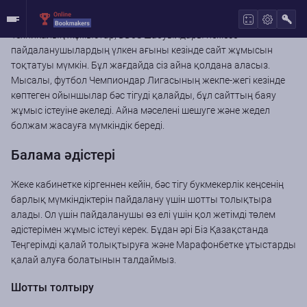
Балама нұсқалар
Техникалық жұмыстар, DDoS шабуылдары немесе
пайдаланушылардың үлкен ағыны кезінде сайт жұмысын
тоқтатуы мүмкін. Бұл жағдайда сіз айна қолдана аласыз.
Мысалы, футбол Чемпиондар Лигасының жекпе-жегі кезінде
көптеген ойыншылар бәс тігуді қалайды, бұл сайттың баяу
жұмыс істеуіне әкеледі. Айна мәселені шешуге және жедел
болжам жасауға мүмкіндік береді.
Балама әдістері
Жеке кабинетке кіргеннен кейін, бәс тігу букмекерлік кеңсенің
барлық мүмкіндіктерін пайдалану үшін шотты толықтыра
алады. Ол үшін пайдаланушы өз елі үшін қол жетімді төлем
әдістерімен жұмыс істеуі керек. Бұдан әрі Біз Қазақстанда
Теңгерімді қалай толықтыруға және Марафонбетке ұтыстарды
қалай алуға болатынын талдаймыз.
Шотты толтыру