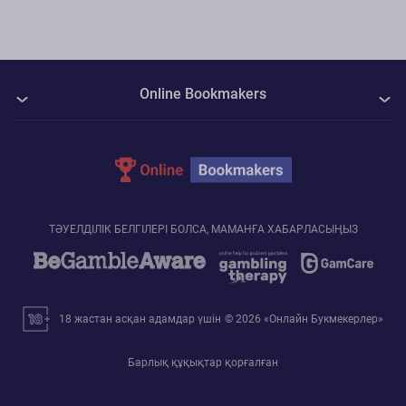
букмекерлер ұсына алмайды.
Online Bookmakers
Құпиялылық
Cookie саясаты
Байланыстар
ТӘУЕЛДІЛІК БЕЛГІЛЕРІ БОЛСА, МАМАНҒА ХАБАРЛАСЫҢЫЗ
18 жастан асқан адамдар үшін
© 2026 «Онлайн Букмекерлер»
Барлық құқықтар қорғалған