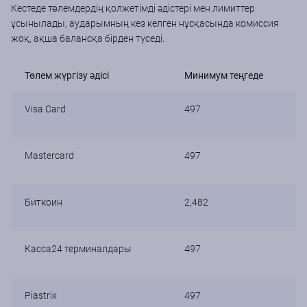
Кестеде төлемдердің қолжетімді әдістері мен лимиттер
ұсынылады, аударымның кез келген нұсқасында комиссия
жоқ, ақша балансқа бірден түседі.
Төлем жүргізу әдісі
Минимум теңгеде
Visa Card
497
Mastercard
497
Биткоин
2,482
Касса24 терминалдары
497
Piastrix
497