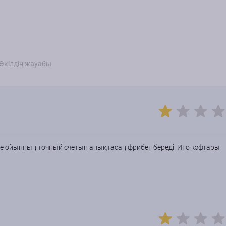
Өкілдің жауабы
де ойынның точный счетын анықтасаң фрибет береді. Ито кэфтары