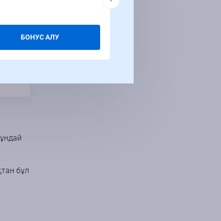
БОНУС АЛУ
БОНУС АЛУ
айта
мұндай
қтан бұл