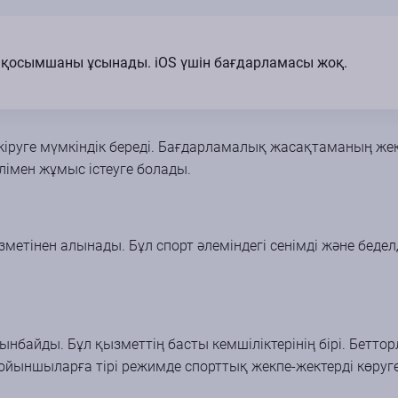
і қосымшаны ұсынады. іOS үшін бағдарламасы жоқ.
 кіруге мүмкіндік береді. Бағдарламалық жасақтаманың же
елімен жұмыс істеуге болады.
метінен алынады. Бұл спорт әлеміндегі сенімді және бедел
нбайды. Бұл қызметтің басты кемшіліктерінің бірі. Беттор
, ойыншыларға тірі режимде спорттық жекпе-жектерді көруг