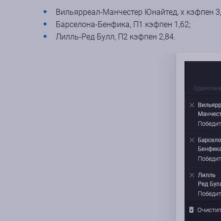
Вильярреал-Манчестер Юнайтед, х кэфпен 3,
Барселона-Бенфика, П1 кэфпен 1,62;
Лилль-Ред Булл, П2 кэфпен 2,84.