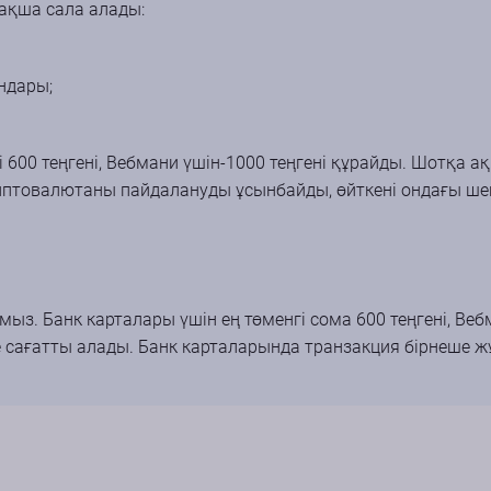
ақша сала алады:
яндары;
 600 теңгені, Вебмани үшін-1000 теңгені құрайды. Шотқа а
криптовалютаны пайдалануды ұсынбайды, өйткені ондағы ше
мыз. Банк карталары үшін ең төменгі сома 600 теңгені, Ве
ше сағатты алады. Банк карталарында транзакция бірнеше 