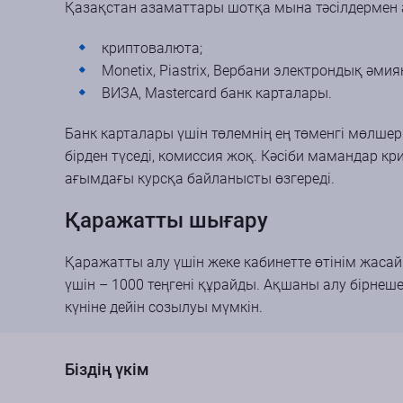
Қазақстан азаматтары шотқа мына тәсілдермен 
криптовалюта;
Monetix, Piastrix, Вербани электрондық әми
ВИЗА, Mastercard банк карталары.
Банк карталары үшін төлемнің ең төменгі мөлшері
бірден түседі, комиссия жоқ. Кәсіби мамандар 
ағымдағы курсқа байланысты өзгереді.
Қаражатты шығару
Қаражатты алу үшін жеке кабинетте өтінім жасай
үшін – 1000 теңгені құрайды. Ақшаны алу бірне
күніне дейін созылуы мүмкін.
Біздің үкім