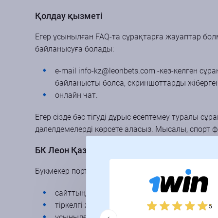
Қолдау қызметі
Егер ұсынылған FAQ-та сұрақтарға жауаптар бол
байланысуға болады:
e-mail info-kz@leonbets.com -кез-келген с
байланысты болса, скриншоттарды жіберген
онлайн чат.
Егер сізде бәс тігуді дұрыс есептемеу туралы сұ
дәлелдемелерді көрсете аласыз. Мысалы, спорт 
БК Леон Қазақстан тіркеу
Букмекер порталында тіркелгі жасаңыз:
сайттың жоғарғы жағында"Тіркеу" батырма
тіркелгі жасау әдісін таңдайтын панель а
4.9
5
ұсынылған деректерді енгіземіз, шот валют