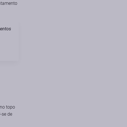
antamento
mentos
 no topo
r-se de