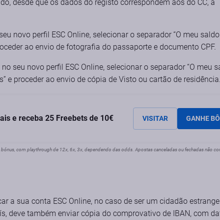
ido, desde que os dados do registo correspondem aos do CC, a
o seu novo perfil ESC Online, selecionar o separador “O meu saldo
ceder ao envio de fotografia do passaporte e documento CPF.
e no seu novo perfil ESC Online, selecionar o separador “O meu s
e proceder ao envio de cópia de Visto ou cartão de residência
ais e receba
25 Freebets de 10€
VISITAR
GANHE B
 bónus, com playthrough de 12x, 6x, 3x, dependendo das odds. Apostas canceladas ou fechadas não co
r a sua conta ESC Online, no caso de ser um cidadão estrange
país, deve também enviar cópia do comprovativo de IBAN, com da