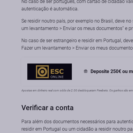
No caso de ser português, com cartão de cidadão vál
autenticação é automática.
Se residir noutro país, por exemplo no Brasil, deve n
um levantamento > Enviar os meus documentos” e pro
No caso de ser estrangeiro e residir em Portugal, dev
Fazer um levantamento > Enviar os meus documentos” 
Deposite 250€ ou m
Apostas em dinheiro real com odds de 2.00 desbloqueiam Freebets. Os ganhos são em
Verificar a conta
Para além dos documentos necessários para autentica
residir em Portugal ou um cidadão a residir noutro 