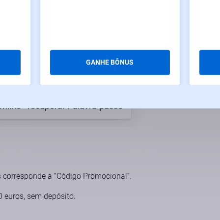
ação para repor a palavra-passe. Só tem que clicar nessa ligaç
GANHE BÔNUS
alavra-passe e recuperando o acesso à sua conta ESC Online.
s corresponde a “Código Promocional”.
0 euros, sem depósito.