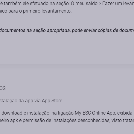
io é também ele efetuado na seção: O meu saldo > Fazer um lev
co para o primeiro levantamento.
 documentos na seção apropriada, pode enviar cópias de docu
iOS.
stalação da app via App Store.
de download e instalação, na ligação My ESC Online App, exibida
cheiro apk e permissão de instalações desconhecidas, visto trata