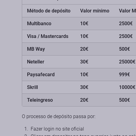
Método de depósito
Valor mínimo
Valor 
Multibanco
10€
2500€
Visa / Mastercards
10€
2500€
MB Way
20€
500€
Neteller
30€
25000€
Paysafecard
10€
999€
Skrill
30€
10000€
Teleingreso
20€
500€
O processo de depósito passa por:
Fazer login no site oficial