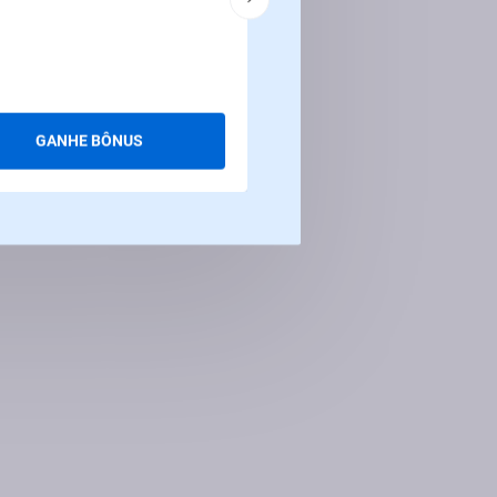
CÓDIGO PROMOCIONAL
ONCASH
ão e
GANHE BÔNUS
GANHE BÔNUS