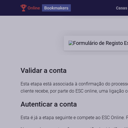
Casas
Validar a conta
Esta etapa está associada à confirmação do processo
cliente recebe, por parte do ESC online, uma ligação 
Autenticar a conta
Esta é já a etapa seguinte e compete ao ESC Online. P