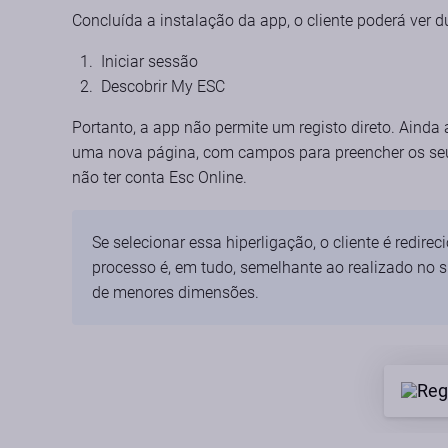
Concluída a instalação da app, o cliente poderá ver d
Iniciar sessão
Descobrir My ESC
Portanto, a app não permite um registo direto. Ainda a
uma nova página, com campos para preencher os seus
não ter conta Esc Online.
Se selecionar essa hiperligação, o cliente é redire
processo é, em tudo, semelhante ao realizado no 
de menores dimensões.