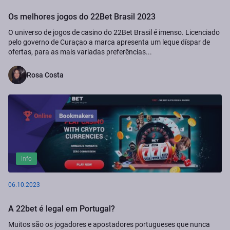
Os melhores jogos do 22Bet Brasil 2023
O universo de jogos de casino do 22Bet Brasil é imenso. Licenciado
pelo governo de Curaçao a marca apresenta um leque díspar de
ofertas, para as mais variadas preferências...
Rosa Costa
Info
06.10.2023
A 22bet é legal em Portugal?
Muitos são os jogadores e apostadores portugueses que nunca