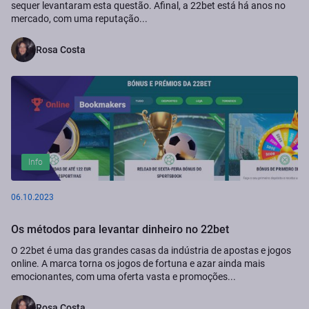
sequer levantaram esta questão. Afinal, a 22bet está há anos no
mercado, com uma reputação...
Rosa Costa
Info
06.10.2023
Os métodos para levantar dinheiro no 22bet
O 22bet é uma das grandes casas da indústria de apostas e jogos
online. A marca torna os jogos de fortuna e azar ainda mais
emocionantes, com uma oferta vasta e promoções...
Rosa Costa