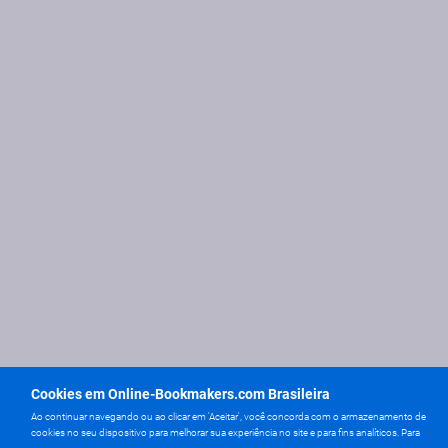
Cookies em Online-Bookmakers.com Brasileira
Ao continuar navegando ou ao clicar em 'Aceitar', você concorda com o armazenamento de
cookies no seu dispositivo para melhorar sua experiência no site e para fins analíticos. Para