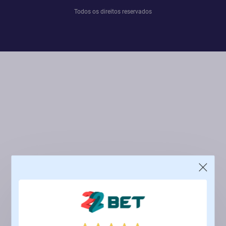
Todos os direitos reservados