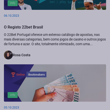
Info
06.10.2023
O Registo 22bet Brasil
O 22Bet Portugal oferece um extenso catálogo de apostas, nas
mais diversas categorias, bem como jogos de casino e outros jogos
de fortuna e azar. O site, totalmente otimizado, com uma...
Rosa Costa
Info
05.10.2023