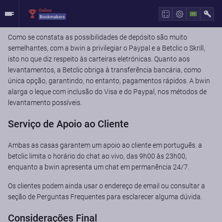
Transferência
Não
Sim
Não
Sim
Bancária
Como se constata as possibilidades de depósito são muito
semelhantes, com a bwin a privilegiar o Paypal e a Betclic o Skrill,
isto no que diz respeito às carteiras eletrónicas. Quanto aos
levantamentos, a Betclic obriga à transferência bancária, como
única opção, garantindo, no entanto, pagamentos rápidos. A bwin
alarga o leque com inclusão do Visa e do Paypal, nos métodos de
levantamento possíveis.
Serviço de Apoio ao Cliente
Ambas as casas garantem um apoio ao cliente em português. a
betclic limita o horário do chat ao vivo, das 9h00 às 23h00,
enquanto a bwin apresenta um chat em permanência 24/7.
Os clientes podem ainda usar o endereço de email ou consultar a
seção de Perguntas Frequentes para esclarecer alguma dúvida.
Considerações Final