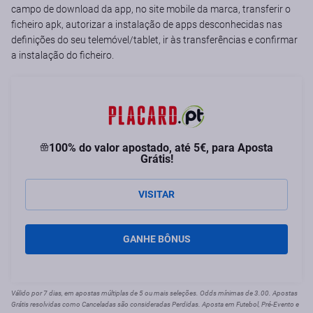
campo de download da app, no site mobile da marca, transferir o
ficheiro apk, autorizar a instalação de apps desconhecidas nas
definições do seu telemóvel/tablet, ir às transferências e confirmar
a instalação do ficheiro.
100% do valor apostado, até
5€
, para Aposta
Grátis!
VISITAR
GANHE BÔNUS
Válido por 7 dias, em apostas múltiplas de 5 ou mais seleções. Odds mínimas de 3.00. Apostas
Grátis resolvidas como Canceladas são consideradas Perdidas. Aposta em Futebol, Pré-Evento e