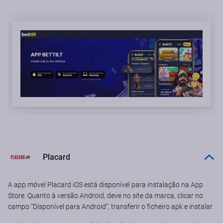
Placard
A app móvel Placard iOS está disponível para instalação na App
Store. Quanto à versão Android, deve no site da marca, clicar no
campo “Disponível para Android”, transferir o ficheiro apk e instalar.