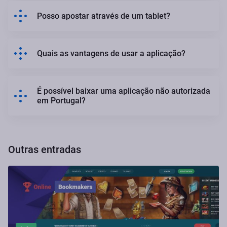
app. Porém, mesmo não tendo uma app, todas as casas
oferecem os seus serviços em ambiente mobile através do
Posso apostar através de um tablet?
navegador do dispositivo móvel
Claro que sim. Depois de baixar a versão Android da app de
casa de apostas, e de fazer o seu registo - caso ainda não seja
cliente - pode perfeitamente usar o tablet para fazer as suas
Quais as vantagens de usar a aplicação?
apostas
Liberdade, praticidade e velocidade serão as principais
vantagens de uma app. Poder apostar em qualquer hora e
lugar, ver jogos no telemóvel ou tablet, sem cortes e com
É possível baixar uma aplicação não autorizada
imagens nítidas. Também a atualização de odds é mais rápida
em Portugal?
na app, o que é uma grande vantagem para apostar ao vivo.
Sim. No caso da versão iOS pode ir ao seu Apple ID e mudar o
país, para poder baixar uma app não autorizada em Portugal.
No caso da versão Android, não é uma questão de não
autorização, mas de indisponibilidade na Play Store, pode
Outras entradas
baixar o ficheiro apk, alterar as definições de segurança do seu
telemóvel e instalar a app.