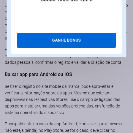
Este deverá ser o primeiro passo. Pois assim que descarregar a app
poderá fazer um login imediato e ter a certeza que baixou a app
certa. Isto porque o nome de utilizador e a palavra passe se
mantêm iguais em qualquer uma das plataformas. Ou seja, o
cliente só vai ter uma conta e é com essa conta que deve aceder às
apps ou site.
GANHE BÔNUS
Portanto, no site mobile ou desktop, proceda ao registo de uma
conta. Para isso, deve clicar no campo de “Registo”, indicar os seus
dados pessoais, confirmar o registo e validar a criação de conta.
Baixar app para Android ou IOS
Se fizer o registo no site mobile da marca, pode aproveitar e
verificar a informação sobre as apps. Mesmo que estejam
disponíveis nas respectivas Stores, use o campo de ligação das
apps para instalar uma das versões pretendidas, em função do
sistema operativo do dispositivo.
Principalmente no caso da app Android, é possível que a mesma
não esteja (ainda) no Play Store. Se for o caso, deve clicar no