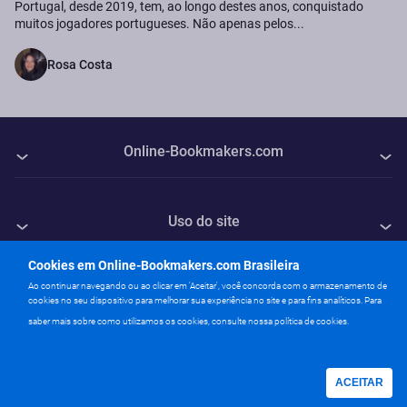
Portugal, desde 2019, tem, ao longo destes anos, conquistado
muitos jogadores portugueses. Não apenas pelos...
Rosa Costa
Online-Bookmakers.com
Sobre nós
Uso do site
Autores
Cookies em Online-Bookmakers.com Brasileira
Jogo Responsavel
Contactos
Ao continuar navegando ou ao clicar em 'Aceitar', você concorda com o armazenamento de
cookies no seu dispositivo para melhorar sua experiência no site e para fins analíticos. Para
Termos de Uso
Leia
saber mais sobre como utilizamos os cookies, consulte nossa política de cookies.
mais
Política de Privacidade
POR FAVOR, JOGUE COM RESPONSABILIDADE
ACEITAR