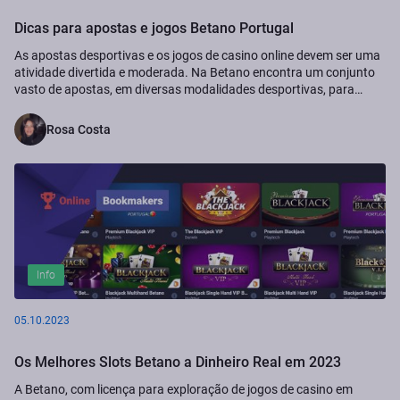
Dicas para apostas e jogos Betano Portugal
As apostas desportivas e os jogos de casino online devem ser uma
atividade divertida e moderada. Na Betano encontra um conjunto
vasto de apostas, em diversas modalidades desportivas, para
apostas...
Rosa Costa
Info
05.10.2023
Os Melhores Slots Betano a Dinheiro Real em 2023
A Betano, com licença para exploração de jogos de casino em