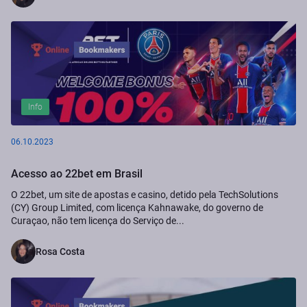
Info
06.10.2023
Acesso ao 22bet em Brasil
O 22bet, um site de apostas e casino, detido pela TechSolutions
(CY) Group Limited, com licença Kahnawake, do governo de
Curaçao, não tem licença do Serviço de...
Rosa Costa