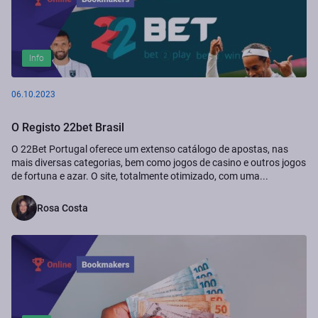
Info
06.10.2023
O Registo 22bet Brasil
O 22Bet Portugal oferece um extenso catálogo de apostas, nas
mais diversas categorias, bem como jogos de casino e outros jogos
de fortuna e azar. O site, totalmente otimizado, com uma...
Rosa Costa