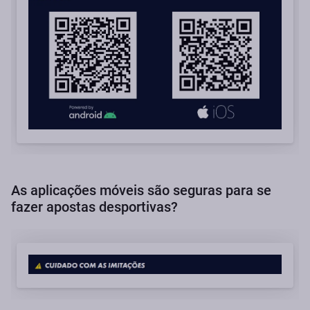
As aplicações móveis são seguras para se
fazer apostas desportivas?