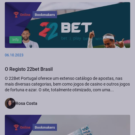
Info
06.10.2023
O Registo 22bet Brasil
O 22Bet Portugal oferece um extenso catálogo de apostas, nas
mais diversas categorias, bem como jogos de casino e outros jogos
de fortuna e azar. O site, totalmente otimizado, com uma...
Rosa Costa