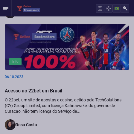
Rosa Costa
Info
06.10.2023
Acesso ao 22bet em Brasil
O 22bet, um site de apostas e casino, detido pela TechSolutions
(CY) Group Limited, com licença Kahnawake, do governo de
Curaçao, não tem licença do Serviço de...
Rosa Costa