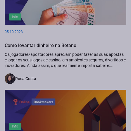
Info
05.10.2023
Como levantar dinheiro na Betano
Os jogadores/apostadores apreciam poder fazer as suas apostas
e jogar os seus jogos de casino, em ambientes seguros, divertidos e
inovadores. Ainda assim, o que realmente importa saber é:...
Rosa Costa
Info