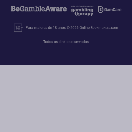
Para maiores de 18 anos
© 2026 Online-Bookmakers.com
Todos os direitos reservados