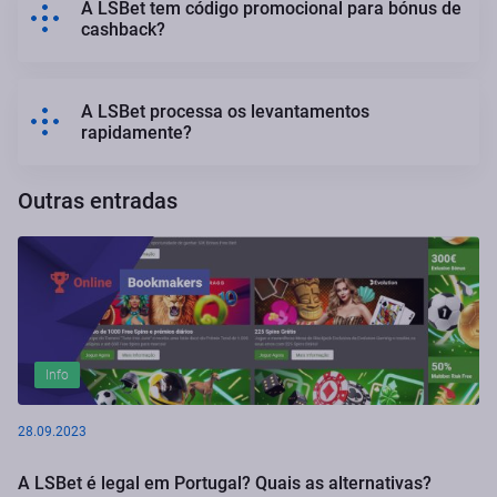
A LSBet tem código promocional para bónus de
cashback?
De momento, não existem códigos promocionais para os bónus
de cashback. Mas existem bónus de cashback, que podem ser
ativados junto do apoio ao cliente, em função das perdas
A LSBet processa os levantamentos
semanais.
rapidamente?
Vai depender do método de levantamento escolhido. Se optar
por criptomoedas, por exemplo, é provável que o dinheiro fique
Outras entradas
disponível na sua carteira cripto instantaneamente. Se escolher
um levantamento por transferência bancária, poderá ter que
esperar, no máximo, até 5 dias, para ter o dinheiro disponível na
sua conta bancária.
Info
28.09.2023
A LSBet é legal em Portugal? Quais as alternativas?