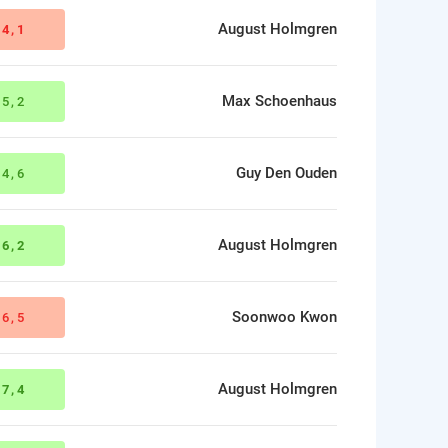
August Holmgren
:
4,1
Max Schoenhaus
:5,2
Guy Den Ouden
:4,6
August Holmgren
:
6,2
Soonwoo Kwon
:6,5
August Holmgren
:
7,4