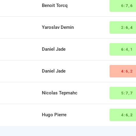
Benoit Torcq
6:
7,6
Yaroslav Demin
2:
6,4
Daniel Jade
6
:4,1
Daniel Jade
4
:6,2
Nicolas Tepmahc
5:
7,7
Hugo Pierre
4:
6,2