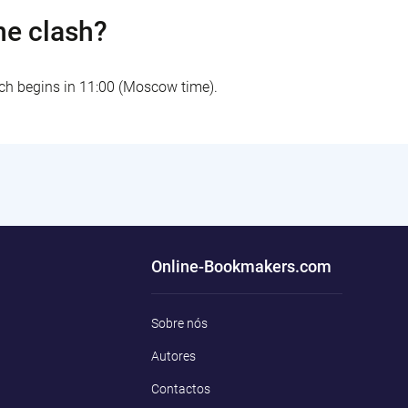
he clash?
ch begins in 11:00 (Moscow time).
Online-Bookmakers.com
Sobre nós
Autores
Contactos