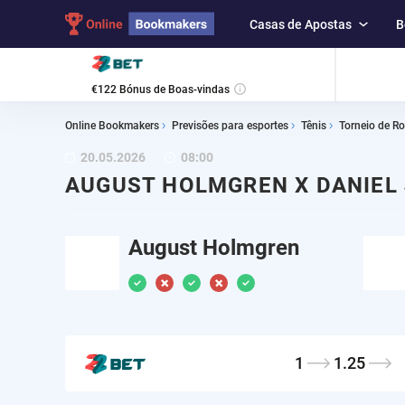
Casas de Apostas
B
€122 Bónus de Boas-vindas
Online Bookmakers
Previsões para esportes
Tênis
Torneio de R
20.05.2026
08:00
AUGUST HOLMGREN X DANIEL
August Holmgren
1
1.25