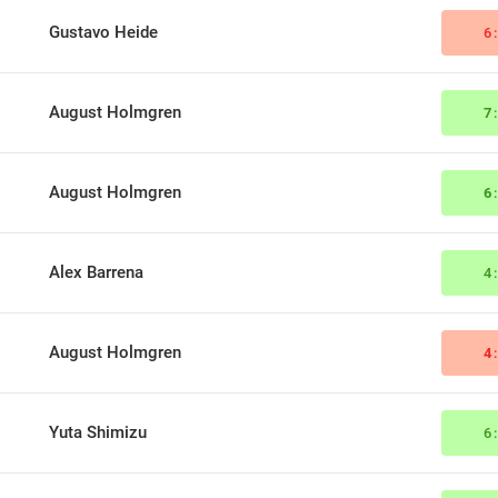
Gustavo Heide
6
August Holmgren
7
August Holmgren
6
Alex Barrena
4
August Holmgren
4
Yuta Shimizu
6