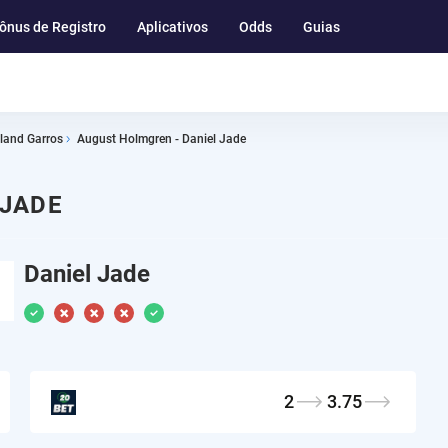
ônus de Registro
Aplicativos
Odds
Guias
بية
oland Garros
August Holmgren - Daniel Jade
 JADE
Daniel Jade
2
3.75