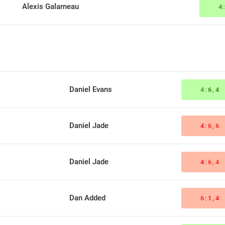
Alexis Galarneau
4
Daniel Evans
4:
6,4
Daniel Jade
4
:6,6
Daniel Jade
4
:6,4
Dan Added
6:
1,4