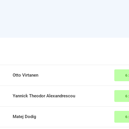
Otto Virtanen
6
Yannick Theodor Alexandrescou
6
Matej Dodig
6